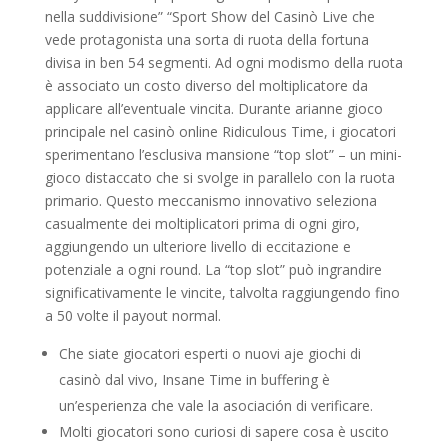
nella suddivisione” “Sport Show del Casinò Live che
vede protagonista una sorta di ruota della fortuna
divisa in ben 54 segmenti. Ad ogni modismo della ruota
è associato un costo diverso del moltiplicatore da
applicare all’eventuale vincita. Durante arianne gioco
principale nel casinò online Ridiculous Time, i giocatori
sperimentano l’esclusiva mansione “top slot” – un mini-
gioco distaccato che si svolge in parallelo con la ruota
primario. Questo meccanismo innovativo seleziona
casualmente dei moltiplicatori prima di ogni giro,
aggiungendo un ulteriore livello di eccitazione e
potenziale a ogni round. La “top slot” può ingrandire
significativamente le vincite, talvolta raggiungendo fino
a 50 volte il payout normal.
Che siate giocatori esperti o nuovi aje giochi di
casinò dal vivo, Insane Time in buffering è
un’esperienza che vale la asociación di verificare.
Molti giocatori sono curiosi di sapere cosa è uscito