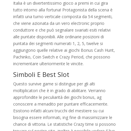
Italia è un divertentissimo gioco a premi in cui gira
tutto intorno alla fortuna! Protagonista della scena è
infatti una turno verticale composta da 54 segmenti,
che viene azionata da un vero electronic proprio
conduttore e che può segnalare svariati esiti relativi
alle puntate disponibili. Alle ordinarie posizioni di
puntata dei segmenti numerati 1, 2, 5, twelve si
aggiungono quelle relative ai giochi Bonus Cash Hunt,
Pachinko, Coin Switch e Crazy Period, che possono
incrementare ulteriormente le vincite.
Simboli E Best Slot
Questo survive game si distingue per gli alti
moltiplicatori che è in grado di abilitare. Verranno
approfondite le peculiarità dei giochi bonus, ag
conoscere a menadito per puntare efficacemente.
Esistono infatti alcuni trucchi del mestiere su cui
bisogna essere informati, ing fine di massimizzare le
chance di vittoria. Le statistiche Crazy time si possono
trovare sul nostro sito, inoltre è possibile vedere il live