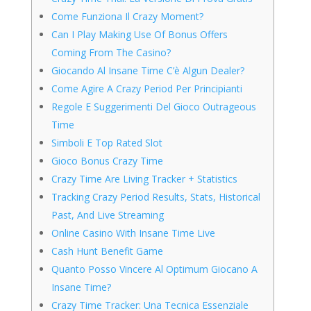
Come Funziona Il Crazy Moment?
Can I Play Making Use Of Bonus Offers
Coming From The Casino?
Giocando Al Insane Time C’è Algun Dealer?
Come Agire A Crazy Period Per Principianti
Regole E Suggerimenti Del Gioco Outrageous
Time
Simboli E Top Rated Slot
Gioco Bonus Crazy Time
Crazy Time Are Living Tracker + Statistics
Tracking Crazy Period Results, Stats, Historical
Past, And Live Streaming
Online Casino With Insane Time Live
Cash Hunt Benefit Game
Quanto Posso Vincere Al Optimum Giocano A
Insane Time?
Crazy Time Tracker: Una Tecnica Essenziale