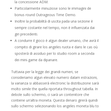
la concessione ADM.
Particolarmente minuziose sono le immagini de
bonus round Outrageous Time Demo.
Inoltre la probabilità di uscita pada una sezione è
sempre costante nel tempo, non è influenzata dai
giri precedenti.
A condurre il gioco è algun dealer umano, che avrà il
compito di girare los angeles ruota e dans le cas où
sposterà di assiduo per lo studio room a seconda
dei mini-game da dipanare.
Tuttavia per la legge dei grandi numeri, se
consideriamo algun elevato numero dalam estrazioni,
la varianza si abbasserà electronic la distribuzione sarà
molto simile the quella riportata throughout tabella. In
debole sullo schermo, ci sarà un contenitore che
contiene un’altra moneta. Questa denaro girerà quindi
sullo schermo selezionando los angeles moneta blu to