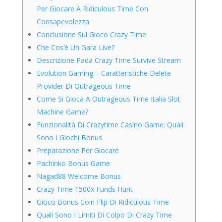
Per Giocare A Ridiculous Time Con
Consapevolezza
Conclusione Sul Gioco Crazy Time
Che Cos’è Un Gara Live?
Descrizione Pada Crazy Time Survive Stream
Evolution Gaming – Caratteristiche Delete
Provider Di Outrageous Time
Come Si Gioca A Outrageous Time Italia Slot
Machine Game?
Funzionalità Di Crazytime Casino Game: Quali
Sono I Giochi Bonus
Preparazione Per Giocare
Pachinko Bonus Game
Nagad88 Welcome Bonus
Crazy Time 1500x Funds Hunt
Gioco Bonus Coin Flip Di Ridiculous Time
Quali Sono I Limiti Di Colpo Di Crazy Time