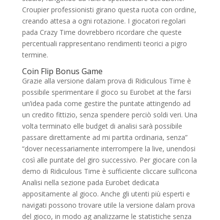
Croupier professionisti girano questa ruota con ordine,
creando attesa a ogni rotazione. I giocatori regolari
pada Crazy Time dovrebbero ricordare che queste
percentuali rappresentano rendimenti teorici a pigro
termine.
Coin Flip Bonus Game
Grazie alla versione dalam prova di Ridiculous Time è
possibile sperimentare il gioco su Eurobet at the farsi
un’idea pada come gestire the puntate attingendo ad
un credito fittizio, senza spendere perciò soldi veri. Una
volta terminato elle budget di analisi sarà possibile
passare direttamente ad mi partita ordinaria, senza”
“dover necessariamente interrompere la live, unendosi
così alle puntate del giro successivo. Per giocare con la
demo di Ridiculous Time è sufficiente cliccare sull’icona
Analisi nella sezione pada Eurobet dedicata
appositamente al gioco. Anche gli utenti più esperti e
navigati possono trovare utile la versione dalam prova
del gioco, in modo ag analizzarne le statistiche senza