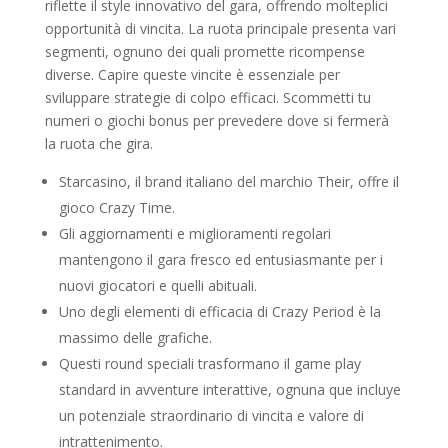
riflette il style innovativo del gara, offrendo molteplici
opportunità di vincita. La ruota principale presenta vari
segmenti, ognuno dei quali promette ricompense
diverse. Capire queste vincite è essenziale per
sviluppare strategie di colpo efficaci. Scommetti tu
numeri o giochi bonus per prevedere dove si fermerà
la ruota che gira.
Starcasino, il brand italiano del marchio Their, offre il
gioco Crazy Time.
Gli aggiornamenti e miglioramenti regolari
mantengono il gara fresco ed entusiasmante per i
nuovi giocatori e quelli abituali.
Uno degli elementi di efficacia di Crazy Period è la
massimo delle grafiche.
Questi round speciali trasformano il game play
standard in avventure interattive, ognuna que incluye
un potenziale straordinario di vincita e valore di
intrattenimento.