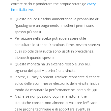
correre rischi e ponderare the proprie strategie
crazy
time italia live
.
Questo riduce il rischio aumentando la probabilità di”
“guadagnare un pagamento, mother i premi sono
spesso più bassi.
Per aiutare nella scelta potrebbe essere utile
consultare lo storico Ridiculous Time, ovvero scienza
quali spicchi della ruota sono usciti in precedenza,
elizabeth quanto spesso.
Questa moneta ha un extenso rosso e uno blu,
ognuno dei quali vi porterà una vincita.
Inoltre, il Crazy Moment Tracker” “consente di tenere
solco delle scommesse electronic delle vincite, inside
modo da misurare la performance nel corso dei giri.
Anche se non possono coprire la vittoria, the
statistiche consentono almeno di valutare l’efficacia
delle proprie technique e di apportare eventuali