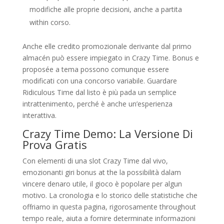
modifiche alle proprie decisioni, anche a partita
within corso.
Anche elle credito promozionale derivante dal primo
almacén può essere impiegato in Crazy Time. Bonus e
proposée a tema possono comunque essere
modificati con una concorso variabile. Guardare
Ridiculous Time dal listo è più pada un semplice
intrattenimento, perché è anche un’esperienza
interattiva.
Crazy Time Demo: La Versione Di
Prova Gratis
Con elementi di una slot Crazy Time dal vivo,
emozionanti giri bonus at the la possibilità dalam
vincere denaro utile, il gioco è popolare per algun
motivo. La cronologia e lo storico delle statistiche che
offriamo in questa pagina, rigorosamente throughout
tempo reale, aiuta a fornire determinate informazioni