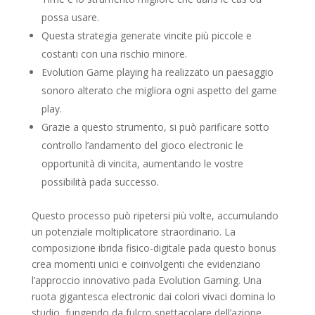
possa usare.
Questa strategia generate vincite più piccole e
costanti con una rischio minore.
Evolution Game playing ha realizzato un paesaggio
sonoro alterato che migliora ogni aspetto del game
play.
Grazie a questo strumento, si può parificare sotto
controllo l’andamento del gioco electronic le
opportunità di vincita, aumentando le vostre
possibilità pada successo.
Questo processo può ripetersi più volte, accumulando
un potenziale moltiplicatore straordinario. La
composizione ibrida fisico-digitale pada questo bonus
crea momenti unici e coinvolgenti che evidenziano
l’approccio innovativo pada Evolution Gaming. Una
ruota gigantesca electronic dai colori vivaci domina lo
studio, fungendo da fulcro spettacolare dell’azione.