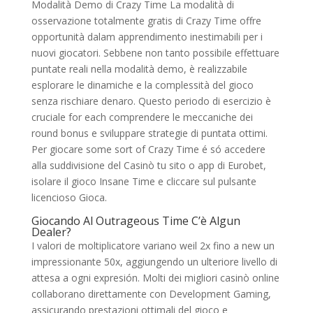
Modalità Demo di Crazy Time La modalità di
osservazione totalmente gratis di Crazy Time offre
opportunità dalam apprendimento inestimabili per i
nuovi giocatori. Sebbene non tanto possibile effettuare
puntate reali nella modalità demo, è realizzabile
esplorare le dinamiche e la complessità del gioco
senza rischiare denaro. Questo periodo di esercizio è
cruciale for each comprendere le meccaniche dei
round bonus e sviluppare strategie di puntata ottimi.
Per giocare some sort of Crazy Time é só accedere
alla suddivisione del Casinò tu sito o app di Eurobet,
isolare il gioco Insane Time e cliccare sul pulsante
licencioso Gioca.
Giocando Al Outrageous Time C’è Algun
Dealer?
I valori de moltiplicatore variano weil 2x fino a new un
impressionante 50x, aggiungendo un ulteriore livello di
attesa a ogni expresión. Molti dei migliori casinò online
collaborano direttamente con Development Gaming,
assicurando prestazioni ottimali del gioco e