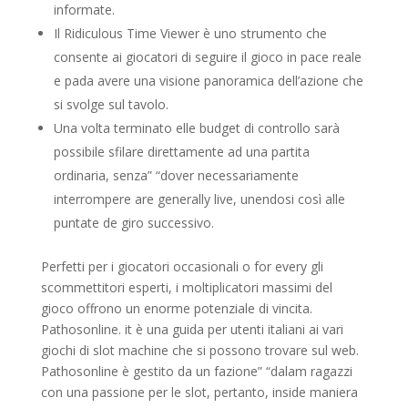
informate.
Il Ridiculous Time Viewer è uno strumento che
consente ai giocatori di seguire il gioco in pace reale
e pada avere una visione panoramica dell’azione che
si svolge sul tavolo.
Una volta terminato elle budget di controllo sarà
possibile sfilare direttamente ad una partita
ordinaria, senza” “dover necessariamente
interrompere are generally live, unendosi così alle
puntate de giro successivo.
Perfetti per i giocatori occasionali o for every gli
scommettitori esperti, i moltiplicatori massimi del
gioco offrono un enorme potenziale di vincita.
Pathosonline. it è una guida per utenti italiani ai vari
giochi di slot machine che si possono trovare sul web.
Pathosonline è gestito da un fazione” “dalam ragazzi
con una passione per le slot, pertanto, inside maniera