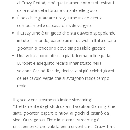
al Crazy Period, cioè quali numeri sono stati estratti
dalla ruota della fortuna durante elle gioco.
È possibile guardare Crazy Time inside diretta
comodamente da casa o inside viaggio.
Il Crazy time è un gioco che sta davvero spopolando
in tutto il mondo, particolarmente within Italia e tanti
giocatori si chiedono dove sia possibile giocare.
Una volta approdati sulla piattaforma online pada
Eurobet è adeguato recarsi innanzitutto nella
sezione Casinò Reside, dedicata ai più celebri giochi
delete tavolo verde che si svolgono inside tempo
reale.
Il gioco viene trasmesso inside streaming”
“direttamente dagli studi dalam Evolution Gaming. Che
siate giocatori esperti o nuovi ai giochi di casinò dal
vivo, Outrageous Time in internet streaming è
un’esperienza che vale la pena di verificare. Crazy Time