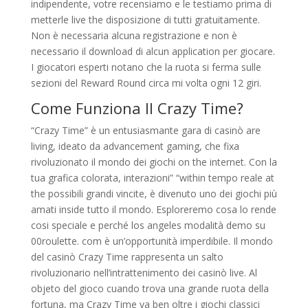
indipendente, votre recensiamo e le testiamo prima di
metterle live the disposizione di tutti gratuitamente.
Non è necessaria alcuna registrazione e non è
necessario il download di alcun application per giocare.
I giocatori esperti notano che la ruota si ferma sulle
sezioni del Reward Round circa mi volta ogni 12 giri.
Come Funziona Il Crazy Time?
“Crazy Time” è un entusiasmante gara di casinò are
living, ideato da advancement gaming, che fixa
rivoluzionato il mondo dei giochi on the internet. Con la
tua grafica colorata, interazioni” “within tempo reale at
the possibili grandi vincite, è divenuto uno dei giochi più
amati inside tutto il mondo. Esploreremo cosa lo rende
cosi speciale e perché los angeles modalità demo su
00roulette. com è un’opportunità imperdibile. Il mondo
del casinò Crazy Time rappresenta un salto
rivoluzionario nell’intrattenimento dei casinò live. Al
objeto del gioco cuando trova una grande ruota della
fortuna, ma Crazy Time va ben oltre i giochi classici