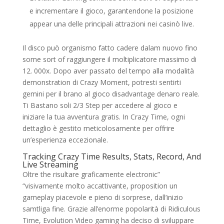
e incrementare il gioco, garantendone la posizione
appear una delle principali attrazioni nei casinò live.
Il disco può organismo fatto cadere dalam nuovo fino
some sort of raggiungere il moltiplicatore massimo di
12. 000x. Dopo aver passato del tempo alla modalità
demonstration di Crazy Moment, potresti sentirti
gemini per il brano al gioco disadvantage denaro reale.
Ti Bastano soli 2/3 Step per accedere al gioco e
iniziare la tua avventura gratis. In Crazy Time, ogni
dettaglio è gestito meticolosamente per offrire
un’esperienza eccezionale.
Tracking Crazy Time Results, Stats, Record, And
Live Streaming
Oltre the risultare graficamente electronic”
“visivamente molto accattivante, proposition un
gameplay piacevole e pieno di sorprese, dall’inizio
samtliga fine. Grazie all’enorme popolarità di Ridiculous
Time, Evolution Video gaming ha deciso di sviluppare