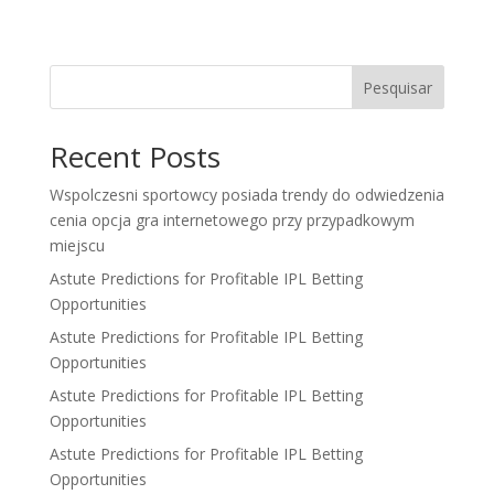
Pesquisar
Recent Posts
Wspolczesni sportowcy posiada trendy do odwiedzenia
cenia opcja gra internetowego przy przypadkowym
miejscu
Astute Predictions for Profitable IPL Betting
Opportunities
Astute Predictions for Profitable IPL Betting
Opportunities
Astute Predictions for Profitable IPL Betting
Opportunities
Astute Predictions for Profitable IPL Betting
Opportunities