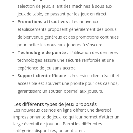
sélection de jeux, allant des machines à sous aux
jeux de table, en passant par les jeux en direct.
Promotions attractives :
Les nouveaux
établissements proposent généralement des bonus
de bienvenue généreux et des promotions continues
pour inciter les nouveaux joueurs à s’inscrire.
Technologie de pointe :
L’utilisation des dernières
technologies assure une sécurité renforcée et une
expérience de jeu sans accroc.
Support client efficace :
Un service client réactif et
accessible est souvent une priorité pour ces casinos,
garantissant un soutien optimal aux joueurs.
Les différents types de jeux proposés
Les nouveaux casinos en ligne offrent une diversité
impressionnante de jeux, ce qui leur permet d’attirer un
large éventail de joueurs. Parmi les différentes
catégories disponibles, on peut citer :