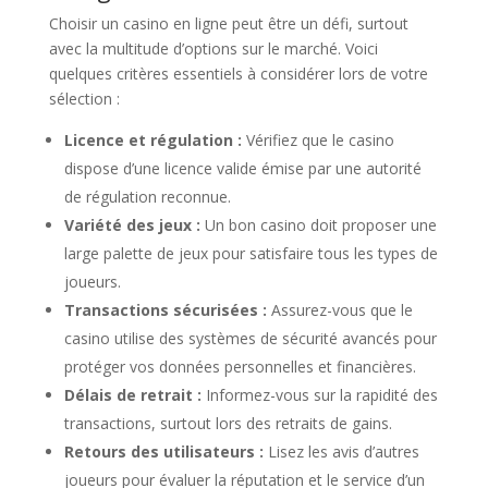
Choisir un casino en ligne peut être un défi, surtout
avec la multitude d’options sur le marché. Voici
quelques critères essentiels à considérer lors de votre
sélection :
Licence et régulation :
Vérifiez que le casino
dispose d’une licence valide émise par une autorité
de régulation reconnue.
Variété des jeux :
Un bon casino doit proposer une
large palette de jeux pour satisfaire tous les types de
joueurs.
Transactions sécurisées :
Assurez-vous que le
casino utilise des systèmes de sécurité avancés pour
protéger vos données personnelles et financières.
Délais de retrait :
Informez-vous sur la rapidité des
transactions, surtout lors des retraits de gains.
Retours des utilisateurs :
Lisez les avis d’autres
joueurs pour évaluer la réputation et le service d’un