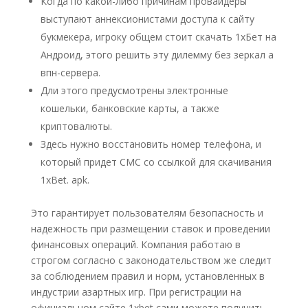
Когда по какой-либо причинам провайдеры
выступают аннексионистами доступа к сайту
букмекера, игроку общем стоит скачать 1хБет на
Андроид, этого решить эту дилемму без зеркал а
впн-сервера.
Дли этого предусмотрены электронные
кошельки, банковские карты, а также
криптовалюты.
Здесь нужно восстановить номер телефона, и
который придет СМС со ссылкой для скачивания
1xBet. apk.
Это гарантирует пользователям безопасность и
надежность при размещении ставок и проведении
финансовых операций. Компания работаю в
строгом согласно с законодательством же следит
за соблюдением правил и норм, установленных в
индустрии азартных игр. При регистрации на
официальном сайте 1xbet сами можете получить