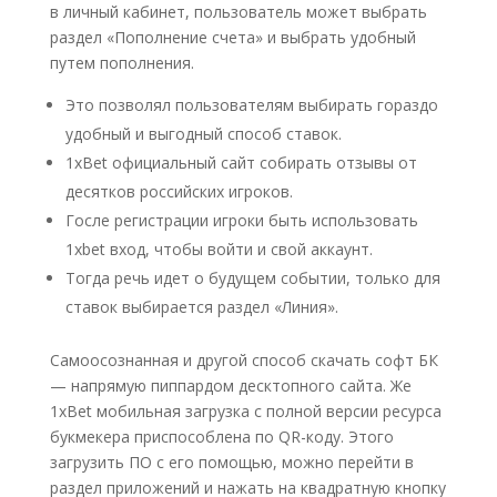
в личный кабинет, пользователь может выбрать
раздел «Пополнение счета» и выбрать удобный
путем пополнения.
Это позволял пользователям выбирать гораздо
удобный и выгодный способ ставок.
1xBet официальный сайт собирать отзывы от
десятков российских игроков.
Госле регистрации игроки быть использовать
1xbet вход, чтобы войти и свой аккаунт.
Тогда речь идет о будущем событии, только для
ставок выбирается раздел «Линия».
Самоосознанная и другой способ скачать софт БК
— напрямую пиппардом десктопного сайта. Же
1xBet мобильная загрузка с полной версии ресурса
букмекера приспособлена по QR-коду. Этого
загрузить ПО с его помощью, можно перейти в
раздел приложений и нажать на квадратную кнопку