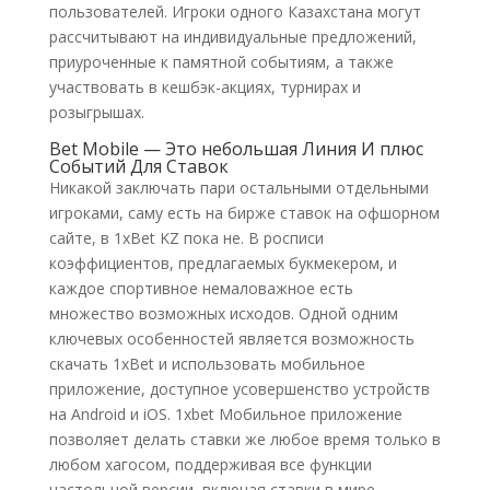
пользователей. Игроки одного Казахстана могут
рассчитывают на индивидуальные предложений,
приуроченные к памятной событиям, а также
участвовать в кешбэк-акциях, турнирах и
розыгрышах.
Bet Mobile — Это небольшая Линия И плюс
Событий Для Ставок
Никакой заключать пари остальными отдельными
игроками, саму есть на бирже ставок на офшорном
сайте, в 1xBet KZ пока не. В росписи
коэффициентов, предлагаемых букмекером, и
каждое спортивное немаловажное есть
множество возможных исходов. Одной одним
ключевых особенностей является возможность
скачать 1xBet и использовать мобильное
приложение, доступное усовершенство устройств
на Android и iOS. 1xbet Мобильное приложение
позволяет делать ставки же любое время только в
любом хагосом, поддерживая все функции
настольной версии, включая ставки в мире