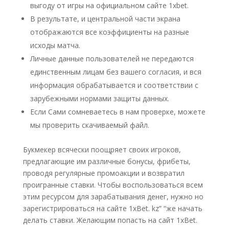
выгоду от игры на официальном сайте 1xbet.
В результате, и центральной части экрана
отображаются все коэффициенты на разные
исходы матча.
Личные данные пользователей не передаются
единственным лицам без вашего согласия, и вся
информация обрабатывается и соответствии с
зарубежными нормами защиты данных.
Если Сами сомневаетесь в нам проверке, можете
мы проверить скачиваемый файл.
Букмекер всячески поощряет своих игроков,
предлагающие им различные бонусы, фрибеты,
проводя регулярные промоакции и возвратил
проигранные ставки. Чтобы воспользоваться всем
этим ресурсом для зарабатывания денег, нужно но
зарегистрироваться на сайте 1xBet. kz” “же начать
делать ставки. Желающим попасть на сайт 1xBet.