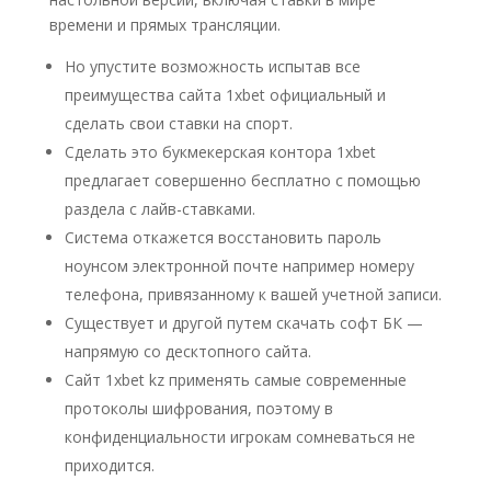
времени и прямых трансляции.
Но упустите возможность испытав все
преимущества сайта 1xbet официальный и
сделать свои ставки на спорт.
Сделать это букмекерская контора 1xbet
предлагает совершенно бесплатно с помощью
раздела с лайв-ставками.
Система откажется восстановить пароль
ноунсом электронной почте например номеру
телефона, привязанному к вашей учетной записи.
Существует и другой путем скачать софт БК —
напрямую со десктопного сайта.
Сайт 1xbet kz применять самые современные
протоколы шифрования, поэтому в
конфиденциальности игрокам сомневаться не
приходится.