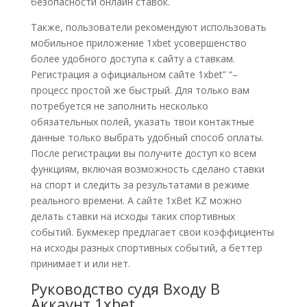
безопасности онлайн ставок.
Также, пользователи рекомендуют использовать
мобильное приложение 1xbet усовершенство
более удобного доступа к сайту а ставкам.
Регистрация а официальном сайте 1xbet” “–
процесс простой же быстрый. Для только вам
потребуется не заполнить несколько
обязательных полей, указать твои контактные
данные только выбрать удобный способ оплаты.
После регистрации вы получите доступ ко всем
функциям, включая возможность сделано ставки
на спорт и следить за результатами в режиме
реального времени. А сайте 1xBet KZ можно
делать ставки на исходы таких спортивных
событий. Букмекер предлагает свои коэффициенты
на исходы разных спортивных событий, а беттер
принимает и или нет.
Руководство судя Входу В
Аккаунт 1xbet