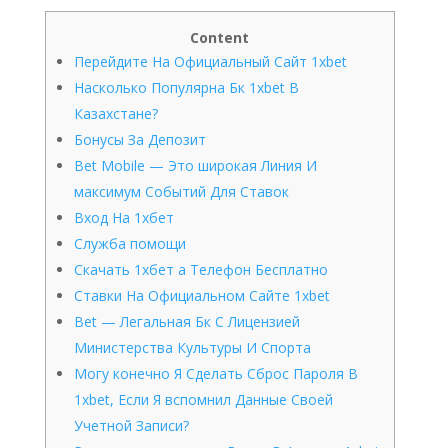
Content
Перейдите На Официальный Сайт 1xbet
Насколько Популярна Бк 1xbet В
Казахстане?
Бонусы За Депозит
Bet Mobile — Это широкая Линия И
максимум Событий Для Ставок
Вход На 1хбет
Служба помощи
Скачать 1хбет а Телефон Бесплатно
Ставки На Официальном Сайте 1xbet
Bet — Легальная Бк С Лицензией
Министерства Культуры И Спорта
Могу конечно Я Сделать Сброс Пароля В
1xbet, Если Я вспомнил Данные Своей
Учетной Записи?