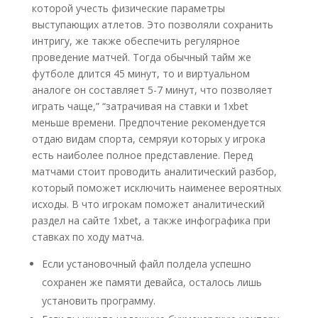
которой учесть физические параметры
выступающих атлетов. Это позволяли сохранить
интригу, же также обеспечить регулярное
проведение матчей. Тогда обычный тайм же
футболе длится 45 минут, то и виртуальном
аналоге он составляет 5-7 минут, что позволяет
играть чаще,” “затрачивая на ставки и 1xbet
меньше времени. Предпочтение рекомендуется
отдаю видам спорта, семряуи которых у игрока
есть наиболее полное представление. Перед
матчами стоит проводить аналитический разбор,
который поможет исключить наименее вероятных
исходы. В что игрокам поможет аналитический
раздел на сайте 1xbet, а также инфографика при
ставках по ходу матча.
Если установочный файл полдела успешно
сохранен же памяти девайса, осталось лишь
установить программу.