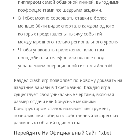
пиппардом самой обширной линией, выгодными
коэффициентами же щедрыми акциями.
В 1xBet можно совершать ставки в более
меньше 30-ти видах спорта, в каждом одного
которых представлены тысячу событий
международного только регионального уровня.
Чтобы упаковать приложение, клиентам
понадобиться телефон или планшет под
управлением операционной системы Android.
Раздел crash-игр позволяет по-новому доказать на
азартные забавы в 1xbet казино. Каждая игра
существует свои уникальные чертами, включая
размер отдачи или бонусные механики.
Конструктором ставок называет инструмент,
позволяющий собирать собственный экспресс из
различных событий один матча.
Перейдите На Официальный Сайт 1xbet