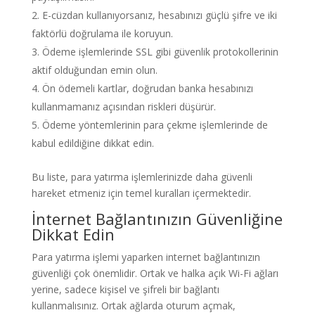
E-cüzdan kullanıyorsanız, hesabınızı güçlü şifre ve iki
faktörlü doğrulama ile koruyun.
Ödeme işlemlerinde SSL gibi güvenlik protokollerinin
aktif olduğundan emin olun.
Ön ödemeli kartlar, doğrudan banka hesabınızı
kullanmamanız açısından riskleri düşürür.
Ödeme yöntemlerinin para çekme işlemlerinde de
kabul edildiğine dikkat edin.
Bu liste, para yatırma işlemlerinizde daha güvenli
hareket etmeniz için temel kuralları içermektedir.
İnternet Bağlantınızın Güvenliğine
Dikkat Edin
Para yatırma işlemi yaparken internet bağlantınızın
güvenliği çok önemlidir. Ortak ve halka açık Wi-Fi ağları
yerine, sadece kişisel ve şifreli bir bağlantı
kullanmalısınız. Ortak ağlarda oturum açmak,