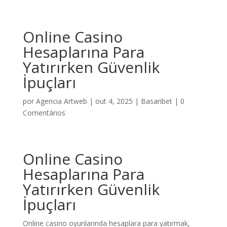
Online Casino
Hesaplarına Para
Yatırırken Güvenlik
İpuçları
por
Agencia Artweb
|
out 4, 2025
|
Basaribet
|
0
Comentários
Online Casino
Hesaplarına Para
Yatırırken Güvenlik
İpuçları
Online casino oyunlarında hesaplara para yatırmak,