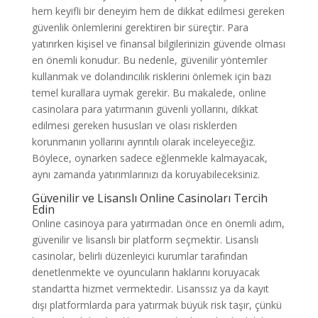
hem keyifli bir deneyim hem de dikkat edilmesi gereken
güvenlik önlemlerini gerektiren bir süreçtir. Para
yatırırken kişisel ve finansal bilgilerinizin güvende olması
en önemli konudur. Bu nedenle, güvenilir yöntemler
kullanmak ve dolandırıcılık risklerini önlemek için bazı
temel kurallara uymak gerekir. Bu makalede, online
casinolara para yatırmanın güvenli yollarını, dikkat
edilmesi gereken hususları ve olası risklerden
korunmanın yollarını ayrıntılı olarak inceleyeceğiz.
Böylece, oynarken sadece eğlenmekle kalmayacak,
aynı zamanda yatırımlarınızı da koruyabileceksiniz.
Güvenilir ve Lisanslı Online Casinoları Tercih
Edin
Online casinoya para yatırmadan önce en önemli adım,
güvenilir ve lisanslı bir platform seçmektir. Lisanslı
casinolar, belirli düzenleyici kurumlar tarafından
denetlenmekte ve oyuncuların haklarını koruyacak
standartta hizmet vermektedir. Lisanssız ya da kayıt
dışı platformlarda para yatırmak büyük risk taşır, çünkü