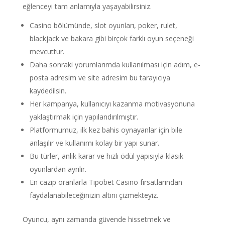
eğlenceyi tam anlamıyla yaşayabilirsiniz.
Casino bölümünde, slot oyunları, poker, rulet,
blackjack ve bakara gibi birçok farklı oyun seçeneği
mevcuttur.
Daha sonraki yorumlarımda kullanılması için adım, e-
posta adresim ve site adresim bu tarayıcıya
kaydedilsin.
Her kampanya, kullanıcıyı kazanma motivasyonuna
yaklaştırmak için yapılandırılmıştır.
Platformumuz, ilk kez bahis oynayanlar için bile
anlaşılır ve kullanımı kolay bir yapı sunar.
Bu türler, anlık karar ve hızlı ödül yapısıyla klasik
oyunlardan ayrılır.
En cazip oranlarla Tipobet Casino fırsatlarından
faydalanabileceğinizin altını çizmekteyiz.
Oyuncu, aynı zamanda güvende hissetmek ve