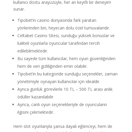
kullanıcı dostu arayüzüyle, her an keyifli bir deneyim
sunar.
Tipobet’in casino dünyasında fark yaratan
yönlerinden biri, heyecan dolu özel turnuvalarıdır.
Celtabet Casino Sitesi, sunduğu yüksek bonuslar ve
kaliteli oyunlarla oyuncular tarafından tercih
edilebilmektedir.
Bu sayede tüm kullanıcılar, hem oyun güvenliğinden
hem de veri gizliliğinden emin olabilir.
Tipobet’in bu kategoride sunduğu seçenekler, zaman
yönetimiyle oynayan kullanıcılar için idealdir.
Ayrıca günlük görevlerle 10 TL – 500 TL arası anlık
ödüller kazanılabilir.
Ayrıca, canlı oyun seçenekleriyle de oyuncuların
ilgisini çekmektedir.
Hem slot oyunlarıyla şansa dayalı eğlenceyi, hem de