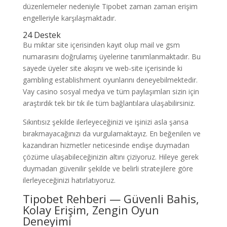
düzenlemeler nedeniyle Tipobet zaman zaman erişim
engelleriyle karşılaşmaktadır.
24 Destek
Bu miktar site içerisinden kayıt olup mail ve gsm
numarasını doğrulamış üyelerine tanımlanmaktadır. Bu
sayede üyeler site akışını ve web-site içerisinde ki
gambling establishment oyunlarını deneyebilmektedir.
Vay casino sosyal medya ve tüm paylaşımları sizin için
araştırdık tek bir tık ile tüm bağlantılara ulaşabilirsiniz.
Sıkıntısız şekilde ilerleyeceğinizi ve işinizi asla şansa
bırakmayacağınızı da vurgulamaktayız. En beğenilen ve
kazandıran hizmetler neticesinde endişe duymadan
çözüme ulaşabileceğinizin altını çiziyoruz. Hileye gerek
duymadan güvenilir şekilde ve belirli stratejilere göre
ilerleyeceğinizi hatırlatıyoruz.
Tipobet Rehberi — Güvenli Bahis,
Kolay Erişim, Zengin Oyun
Deneyimi