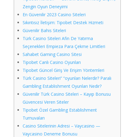
Zengin Oyun Deneyimi
En Güvenilir 2023 Casino Siteleri
Sıkıntısız İletişim: Tipobet Destek Hizmeti
Güvenilir Bahis Siteleri
Türk Casino Siteleri Afin De Yatırma
Seçenekleri Empieza Para Çekme Limitleri
Sahabet Gaming Casino Sitesi
Tipobet Canlı Casino Oyunları
Tipobet Güncel Giriş Ve Erişim Yöntemleri
Türk Casino Siteleri” “oyunları Nelerdir? Paralı
Gambling Establishment Oyunları Nedir?
Güvenilir Türk Casino Siteleri – Kayıp Bonusu
Güvencesi Veren Siteler
Tipobet Özel Gambling Establishment
Turnuvaları
Casino Sitelerinin Adresi – Vaycasino —
Vaycasino Deneme Bonusu