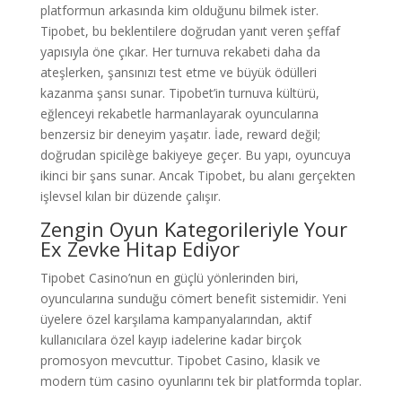
platformun arkasında kim olduğunu bilmek ister.
Tipobet, bu beklentilere doğrudan yanıt veren şeffaf
yapısıyla öne çıkar. Her turnuva rekabeti daha da
ateşlerken, şansınızı test etme ve büyük ödülleri
kazanma şansı sunar. Tipobet’in turnuva kültürü,
eğlenceyi rekabetle harmanlayarak oyuncularına
benzersiz bir deneyim yaşatır. İade, reward değil;
doğrudan spicilège bakiyeye geçer. Bu yapı, oyuncuya
ikinci bir şans sunar. Ancak Tipobet, bu alanı gerçekten
işlevsel kılan bir düzende çalışır.
Zengin Oyun Kategorileriyle Your
Ex Zevke Hitap Ediyor
Tipobet Casino’nun en güçlü yönlerinden biri,
oyuncularına sunduğu cömert benefit sistemidir. Yeni
üyelere özel karşılama kampanyalarından, aktif
kullanıcılara özel kayıp iadelerine kadar birçok
promosyon mevcuttur. Tipobet Casino, klasik ve
modern tüm casino oyunlarını tek bir platformda toplar.