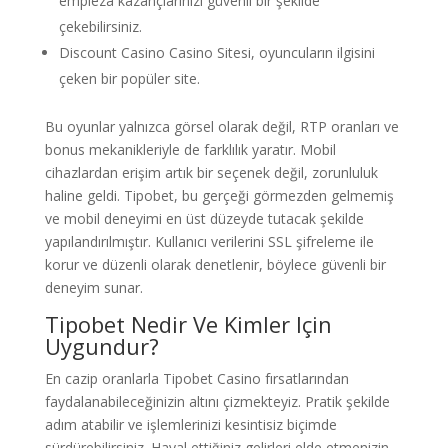
empieza kazançlarınızı güvenli bir şekilde
çekebilirsiniz.
Discount Casino Casino Sitesi, oyuncuların ilgisini
çeken bir popüler site.
Bu oyunlar yalnızca görsel olarak değil, RTP oranları ve
bonus mekanikleriyle de farklılık yaratır. Mobil
cihazlardan erişim artık bir seçenek değil, zorunluluk
haline geldi. Tipobet, bu gerçeği görmezden gelmemiş
ve mobil deneyimi en üst düzeyde tutacak şekilde
yapılandırılmıştır. Kullanıcı verilerini SSL şifreleme ile
korur ve düzenli olarak denetlenir, böylece güvenli bir
deneyim sunar.
Tipobet Nedir Ve Kimler Için
Uygundur?
En cazip oranlarla Tipobet Casino fırsatlarından
faydalanabileceğinizin altını çizmekteyiz. Pratik şekilde
adım atabilir ve işlemlerinizi kesintisiz biçimde
sürdürebilirsiniz. Hayal ettiğiniz gelirleri elde etmenizin