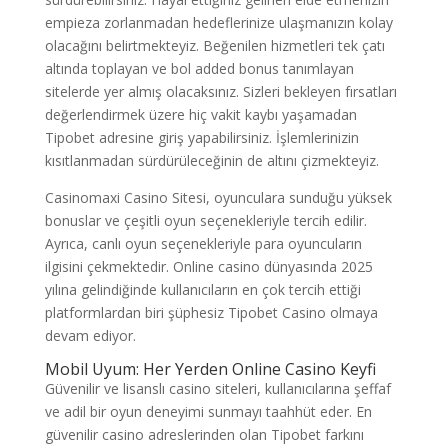
empieza zorlanmadan hedeflerinize ulaşmanızın kolay
olacağını belirtmekteyiz. Beğenilen hizmetleri tek çatı
altında toplayan ve bol added bonus tanımlayan
sitelerde yer almış olacaksınız. Sizleri bekleyen fırsatları
değerlendirmek üzere hiç vakit kaybı yaşamadan
Tipobet adresine giriş yapabilirsiniz. İşlemlerinizin
kısıtlanmadan sürdürüleceğinin de altını çizmekteyiz.
Casinomaxi Casino Sitesi, oyunculara sunduğu yüksek
bonuslar ve çeşitli oyun seçenekleriyle tercih edilir.
Ayrıca, canlı oyun seçenekleriyle para oyuncuların
ilgisini çekmektedir. Online casino dünyasında 2025
yılına gelindiğinde kullanıcıların en çok tercih ettiği
platformlardan biri şüphesiz Tipobet Casino olmaya
devam ediyor.
Mobil Uyum: Her Yerden Online Casino Keyfi
Güvenilir ve lisanslı casino siteleri, kullanıcılarına şeffaf
ve adil bir oyun deneyimi sunmayı taahhüt eder. En
güvenilir casino adreslerinden olan Tipobet farkını