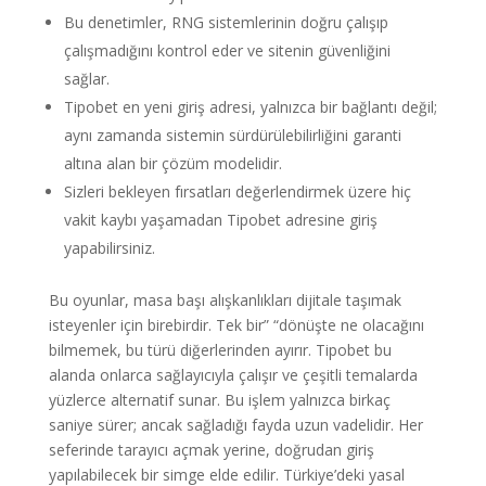
Bu denetimler, RNG sistemlerinin doğru çalışıp
çalışmadığını kontrol eder ve sitenin güvenliğini
sağlar.
Tipobet en yeni giriş adresi, yalnızca bir bağlantı değil;
aynı zamanda sistemin sürdürülebilirliğini garanti
altına alan bir çözüm modelidir.
Sizleri bekleyen fırsatları değerlendirmek üzere hiç
vakit kaybı yaşamadan Tipobet adresine giriş
yapabilirsiniz.
Bu oyunlar, masa başı alışkanlıkları dijitale taşımak
isteyenler için birebirdir. Tek bir” “dönüşte ne olacağını
bilmemek, bu türü diğerlerinden ayırır. Tipobet bu
alanda onlarca sağlayıcıyla çalışır ve çeşitli temalarda
yüzlerce alternatif sunar. Bu işlem yalnızca birkaç
saniye sürer; ancak sağladığı fayda uzun vadelidir. Her
seferinde tarayıcı açmak yerine, doğrudan giriş
yapılabilecek bir simge elde edilir. Türkiye’deki yasal