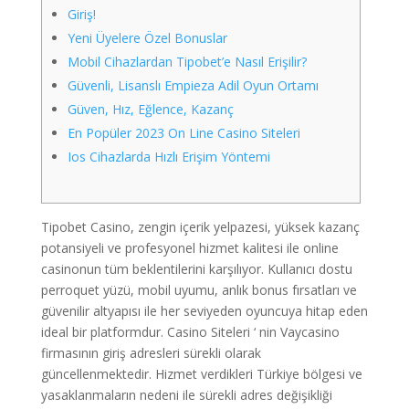
Giriş!
Yeni Üyelere Özel Bonuslar
Mobil Cihazlardan Tipobet’e Nasıl Erişilir?
Güvenli, Lisanslı Empieza Adil Oyun Ortamı
Güven, Hız, Eğlence, Kazanç
En Popüler 2023 On Line Casino Siteleri
Ios Cihazlarda Hızlı Erişim Yöntemi
Tipobet Casino, zengin içerik yelpazesi, yüksek kazanç
potansiyeli ve profesyonel hizmet kalitesi ile online
casinonun tüm beklentilerini karşılıyor. Kullanıcı dostu
perroquet yüzü, mobil uyumu, anlık bonus fırsatları ve
güvenilir altyapısı ile her seviyeden oyuncuya hitap eden
ideal bir platformdur. Casino Siteleri ‘ nin Vaycasino
firmasının giriş adresleri sürekli olarak
güncellenmektedir. Hizmet verdikleri Türkiye bölgesi ve
yasaklanmaların nedeni ile sürekli adres değişikliği