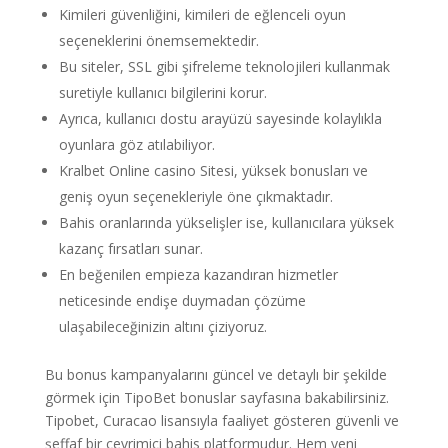
Kimileri güvenliğini, kimileri de eğlenceli oyun
seçeneklerini önemsemektedir.
Bu siteler, SSL gibi şifreleme teknolojileri kullanmak
suretiyle kullanıcı bilgilerini korur.
Ayrıca, kullanıcı dostu arayüzü sayesinde kolaylıkla
oyunlara göz atılabiliyor.
Kralbet Online casino Sitesi, yüksek bonusları ve
geniş oyun seçenekleriyle öne çıkmaktadır.
Bahis oranlarında yükselişler ise, kullanıcılara yüksek
kazanç fırsatları sunar.
En beğenilen empieza kazandıran hizmetler
neticesinde endişe duymadan çözüme
ulaşabileceğinizin altını çiziyoruz.
Bu bonus kampanyalarını güncel ve detaylı bir şekilde
görmek için TipoBet bonuslar sayfasına bakabilirsiniz.
Tipobet, Curacao lisansıyla faaliyet gösteren güvenli ve
şeffaf bir çevrimiçi bahis platformudur. Hem yeni