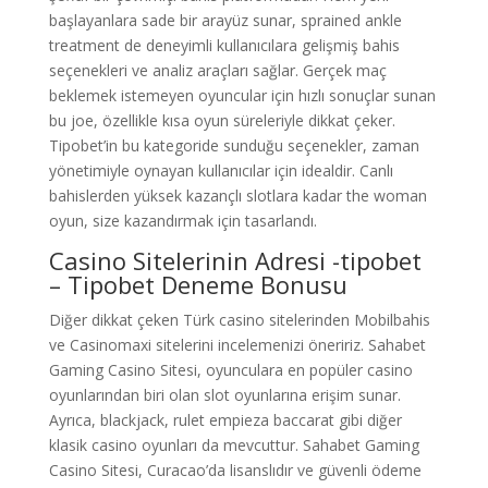
başlayanlara sade bir arayüz sunar, sprained ankle
treatment de deneyimli kullanıcılara gelişmiş bahis
seçenekleri ve analiz araçları sağlar. Gerçek maç
beklemek istemeyen oyuncular için hızlı sonuçlar sunan
bu joe, özellikle kısa oyun süreleriyle dikkat çeker.
Tipobet’in bu kategoride sunduğu seçenekler, zaman
yönetimiyle oynayan kullanıcılar için idealdir. Canlı
bahislerden yüksek kazançlı slotlara kadar the woman
oyun, size kazandırmak için tasarlandı.
Casino Sitelerinin Adresi -tipobet
– Tipobet Deneme Bonusu
Diğer dikkat çeken Türk casino sitelerinden Mobilbahis
ve Casinomaxi sitelerini incelemenizi öneririz. Sahabet
Gaming Casino Sitesi, oyunculara en popüler casino
oyunlarından biri olan slot oyunlarına erişim sunar.
Ayrıca, blackjack, rulet empieza baccarat gibi diğer
klasik casino oyunları da mevcuttur. Sahabet Gaming
Casino Sitesi, Curacao’da lisanslıdır ve güvenli ödeme