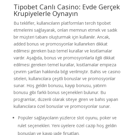
Tipobet Canlı Casino: Evde Gerçek
Krupiyelerle Oynayın
Bu teklifler, kullanıcıların platformları tercih tipobet
etmelerini sağlayarak, onları memnun etmek ve sadık
bir müşteri tabanı oluşturmak için kullanılır. Ancak,
added bonus ve promosyonlar kullanırken dikkat
edilmesi gereken bazı temel kurallar ve kısıtlamalar
vardır. Aşağıda, bonus ve promosyonlarla ilgili dikkat
edilmesi gereken temel kurallar, kısıtlamalar empieza
çevrim şartları hakkında bilgi verilmiştir. Bahis ve casino
siteleri, kullanıcılara çeşitli bonuslar ve promosyonlar
sunar. Hoş geldin bonusu, kayıp bonusu, yatırım
bonusu gibi farklı bonus seçenekleri bulunur. Bu
programlar, düzenli olarak siteye giren ve bahis yapan
kullanıcılara özel bonuslar ve promosyonlar sunar.
Popüler sağlayıcıların yüzlerce slot oyunu, poker ve
rulet seçenekleri. Yeni üyelere özel cazip hoş geldin
bonusları ve kayıp iade fırsatları.