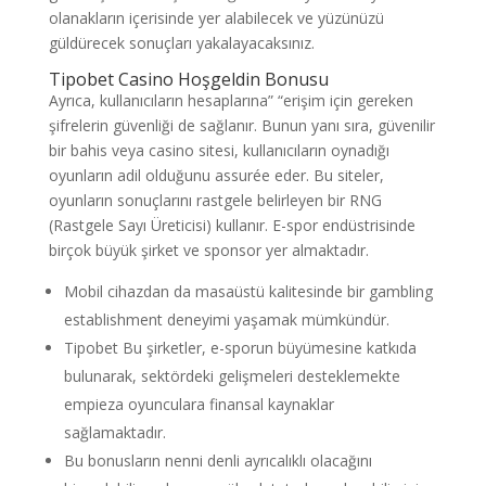
olanakların içerisinde yer alabilecek ve yüzünüzü
güldürecek sonuçları yakalayacaksınız.
Tipobet Casino Hoşgeldin Bonusu
Ayrıca, kullanıcıların hesaplarına” “erişim için gereken
şifrelerin güvenliği de sağlanır. Bunun yanı sıra, güvenilir
bir bahis veya casino sitesi, kullanıcıların oynadığı
oyunların adil olduğunu assurée eder. Bu siteler,
oyunların sonuçlarını rastgele belirleyen bir RNG
(Rastgele Sayı Üreticisi) kullanır. E-spor endüstrisinde
birçok büyük şirket ve sponsor yer almaktadır.
Mobil cihazdan da masaüstü kalitesinde bir gambling
establishment deneyimi yaşamak mümkündür.
Tipobet Bu şirketler, e-sporun büyümesine katkıda
bulunarak, sektördeki gelişmeleri desteklemekte
empieza oyunculara finansal kaynaklar
sağlamaktadır.
Bu bonusların nenni denli ayrıcalıklı olacağını