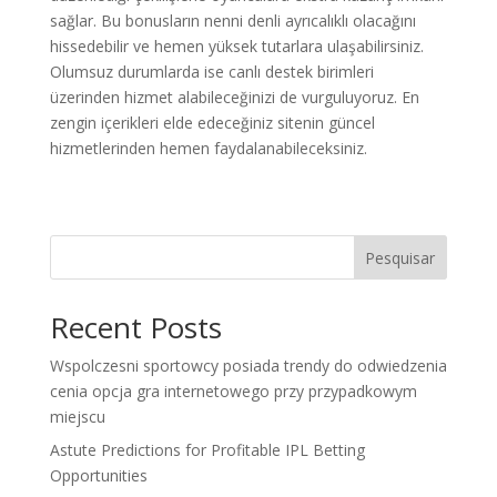
sağlar. Bu bonusların nenni denli ayrıcalıklı olacağını
hissedebilir ve hemen yüksek tutarlara ulaşabilirsiniz.
Olumsuz durumlarda ise canlı destek birimleri
üzerinden hizmet alabileceğinizi de vurguluyoruz. En
zengin içerikleri elde edeceğiniz sitenin güncel
hizmetlerinden hemen faydalanabileceksiniz.
Pesquisar
Recent Posts
Wspolczesni sportowcy posiada trendy do odwiedzenia
cenia opcja gra internetowego przy przypadkowym
miejscu
Astute Predictions for Profitable IPL Betting
Opportunities