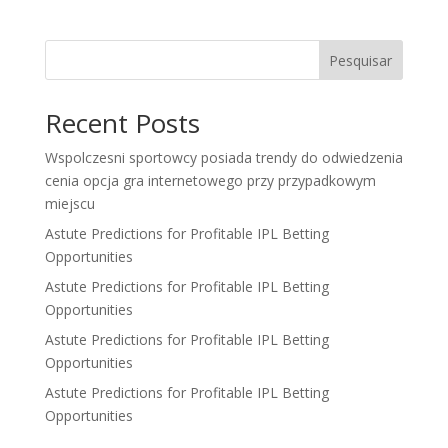
Pesquisar
Recent Posts
Wspolczesni sportowcy posiada trendy do odwiedzenia
cenia opcja gra internetowego przy przypadkowym
miejscu
Astute Predictions for Profitable IPL Betting
Opportunities
Astute Predictions for Profitable IPL Betting
Opportunities
Astute Predictions for Profitable IPL Betting
Opportunities
Astute Predictions for Profitable IPL Betting
Opportunities