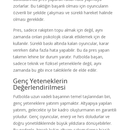
zorlarlar. Bu taktiğin başarılı olması için oyuncuların
özverili bir şekilde çalışması ve sürekli hareket halinde
olması gereklidir.
Pres, sadece rakipten topu almak için değil, aynı
zamanda onları psikolojik olarak etkilemek için de
kullanılır. Sürekli baskı altında kalan oyuncular, karar
verirken daha fazla hata yapabilir. Bu da pres yapan
takımın lehine bir durum yaratır. Futbolda başarı,
sadece teknik ve fiziksel yeteneklerle değil, aynı
zamanda bu gibi ince taktiklerle de elde edilir.
Genç Yeteneklerin
Değerlendirilmesi
Futbolda uzun vadeli başarının temel taşlarından biri,
genç yeteneklere yatırım yapmaktır. Altyapıya yapılan
yatırım, gelecekte iyi bir kadro oluşturmanın en garantili
yoludur. Genç oyuncular, enerji ve hırs doludurlar ve
doğru yönetildiklerinde büyük yıldızlara dönüşebilirler.
Bu nedenle, birçok kulüp altyapı çalışmalarına büyük