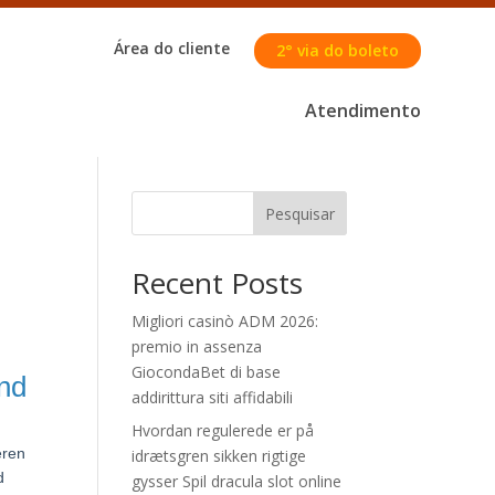
Área do cliente
2° via do boleto
Atendimento
Pesquisar
Recent Posts
Migliori casinò ADM 2026:
premio in assenza
GiocondaBet di base
und
addirittura siti affidabili
Hvordan regulerede er på
eren
idrætsgren sikken rigtige
d
gysser Spil dracula slot online