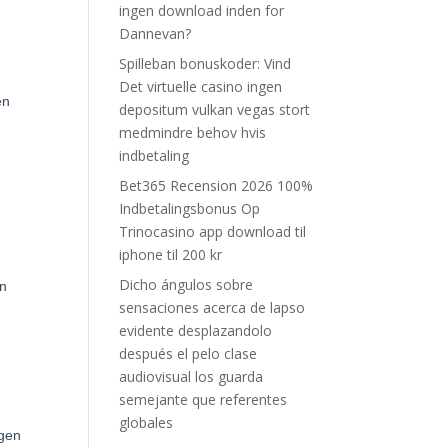
ingen download inden for
Dannevan?
Spilleban bonuskoder: Vind
Det virtuelle casino ingen
en
depositum vulkan vegas stort
medmindre behov hvis
indbetaling
Bet365 Recension 2026 100%
Indbetalingsbonus Op
Trinocasino app download til
iphone til 200 kr
e
Dicho ángulos sobre
en
sensaciones acerca de lapso
evidente desplazandolo
después el pelo clase
audiovisual los guarda
semejante que referentes
globales
igen