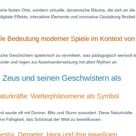
ine festen Orte, sondern virtuelle, dynamische Räume, die sich an die
igitale Effekte, interaktive Elemente und innovative Gestaltung flexibe
lle Bedeutung moderner Spiele im Kontext von
che Geschichten spielerisch zu vermitteln, was pädagogisch wertvoll is
rgründe und regen zur Auseinandersetzung mit alten Mythen an.
n Zeus und seinen Geschwistern als
Naturkräfte: Wetterphänomene als Symbol
nd wurde oft mit Donner, Blitz und Sturm assoziiert. Diese Naturkräfte
e Fähigkeit, das Schicksal der Welt zu beeinflussen.
Hestia, Demeter, Hera und ihre jeweiligen