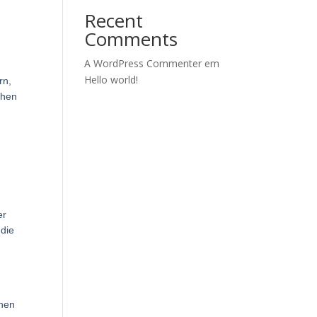
Recent
Comments
A WordPress Commenter
em
Hello world!
rn,
chen
er
 die
chen