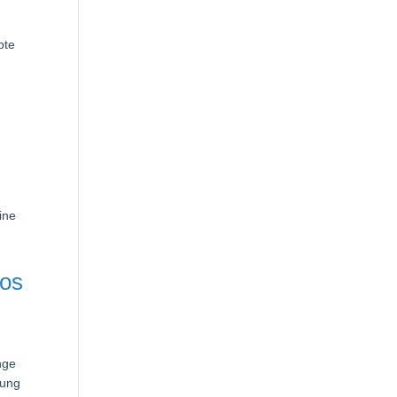
bte
ine
hos
nge
lung