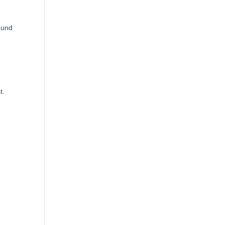
l und
t.