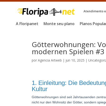
Atendimento em
A Floripanet
Monte seu plano
Planos Popula
Götterwohnungen: Von
modernen Spielen #3
por
Agencia Artweb
|
jun 10, 2025
|
Uncategori
1. Einleitung: Die Bedeutu
Kultur
Götterwohnungen sind seit Jahrtausenden zentral
nicht nur den Wohnsitz der Götter, sondern spie