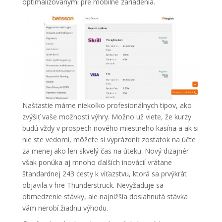
optimalizovanými pre mobilné zariadenia.
Našťastie máme niekoľko profesionálnych tipov, ako
zvýšiť vaše možnosti výhry. Možno už viete, že kurzy
budú vždy v prospech nového miestneho kasína a ak si
nie ste vedomí, môžete si vyprázdniť zostatok na účte
za menej ako len skvelý čas na úteku. Nový dizajnér
však ponúka aj mnoho ďalších inovácií vrátane
štandardnej 243 cesty k víťazstvu, ktorá sa prvýkrát
objavila v hre Thunderstruck. Nevyžaduje sa
obmedzenie stávky, ale najnižšia dosiahnutá stávka
vám nerobí žiadnu výhodu.