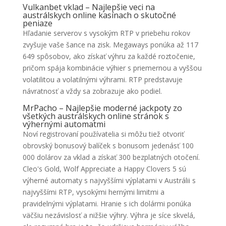
Vulkanbet vklad – Najlepšie veci na
austrálskych online kasínach o skutočné
peniaze
Hľadanie serverov s vysokým RTP v priebehu rokov
zvyšuje vaše šance na zisk. Megaways ponúka až 117
649 spôsobov, ako získať výhru za každé roztočenie,
pričom spája kombinácie výhier s priemernou a vyššou
volatilitou a volatilnými výhrami. RTP predstavuje
návratnosť a vždy sa zobrazuje ako podiel.
MrPacho – Najlepšie moderné jackpoty zo
všetkých austrálskych online stránok s
výhernými automatmi
Noví registrovaní používatelia si môžu tiež otvoriť
obrovský bonusový balíček s bonusom jedenásť 100
000 dolárov za vklad a získať 300 bezplatných otočení.
Cleo's Gold, Wolf Appreciate a Happy Clovers 5 sú
výherné automaty s najvyššími výplatami v Austrálii s
najvyššími RTP, vysokými hernými limitmi a
pravidelnými výplatami. Hranie s ich dolármi ponúka
väčšiu nezávislosť a nižšie výhry. Výhra je síce skvelá,