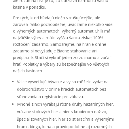
ale rozumná hra je to, čo udržiava harmóniu vášho
kasína v poriadku.
Pre tých, ktorí hľadajú niečo vzrušujúcejšie, ale
zároveň ľahko pochopiteľné, uvádzame niekoľko videí
o výherných automatoch. Výherný automat Chilli má
najväčšie výhry a máte vyššiu šancu získať 100%
roztočení zadarmo. Samozrejme, na hranie online
zadarmo si nevyžaduje žiadne sťahovanie ani
predplatné. Stačí si vybrať jeden zo zoznamu a začať
hrať. Poplatky a výbery sú bezpečnejšie vo všetkých
našich kasínach.
Valce vysvetľujú bývanie a vy sa môžete vydať na
dobrodružstvo v online hracích automatoch bez
sťahovania a registrácie pre zábavu.
Mnohé z nich vyrábajú rôzne druhy hazardných hier,
vrátane stolových hier a hier s krupiérom naživo,
špecializovaných hier, hier so stieracími a výhernými
hrami, binga, kena a pravdepodobne aj rozumných