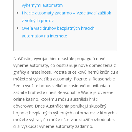
výhernými automatmi
Hracie automaty zadarmo – Vzdelávací zážitok
z voľných portov
Oveľa viac druhov bezplatných hracích
automatov na internete
Našťastie, vývojári hier neustále propagujú nové
výherné automaty, čo odstraňuje nové obmedzenia z
grafiky a hrateľnosti. Pozrite si celkovú hernú knižnicu a
môžete si vybrať iba automaty. Pozrite si Reasonable
See a využite bonus veľkého kasínového uvítania a
začnite hrať ešte dnes! Reasonable Wade je overené
online kasíno, ktorému môžu austrálski hráči
dôverovať.
Dnes Austrálčania ponúkajú skutočný
hojnosť bezplatných výherných automatov, z ktorých si
môžete vybrať, čo môže ešte viac sťažiť rozhodnutie,
či si vyskúšať výherné automaty zadarmo.