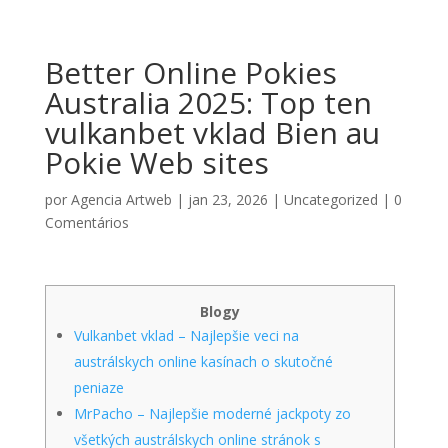
Better Online Pokies
Australia 2025: Top ten
vulkanbet vklad Bien au
Pokie Web sites
por
Agencia Artweb
|
jan 23, 2026
|
Uncategorized
|
0
Comentários
Blogy
Vulkanbet vklad – Najlepšie veci na
austrálskych online kasínach o skutočné
peniaze
MrPacho – Najlepšie moderné jackpoty zo
všetkých austrálskych online stránok s