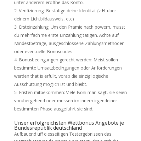
unter anderem eroffne das Konto.
Verifizierung: Bestatige deine Identitat (z.H. uber
deinem Lichtbildausweis, etc)
Ersteinzahlung: Um den Pramie nach powern, musst
du mehrfach ‘ne erste Einzahlung tatigen. Achte auf
Mindestbetrage, ausgeschlossene Zahlungsmethoden
oder eventuelle Bonuscodes
Bonusbedingungen gerecht werden: Meist sollen
bestimmte Umsatzbedingungen oder Anforderungen
werden that is erfullt, vorab die einzig logische
Ausschuttung moglich ist und bleibt.
Fristen mitbekommen: Viele Boni man sagt, sie seien
vorubergehend oder mussen im innern irgendeiner
bestimmten Phase ausgefuhrt sie sind.
Unser erfolgreichsten Wettbonus Angebote je
Bundesrepublik deutschland
Aufbauend uff diesseitigen Testergebnissen das