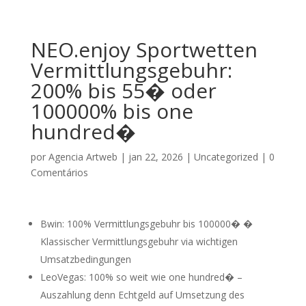
NEO.enjoy Sportwetten
Vermittlungsgebuhr:
200% bis 55� oder
100000% bis one
hundred�
por
Agencia Artweb
|
jan 22, 2026
|
Uncategorized
|
0
Comentários
Bwin: 100% Vermittlungsgebuhr bis 100000� �
Klassischer Vermittlungsgebuhr via wichtigen
Umsatzbedingungen
LeoVegas: 100% so weit wie one hundred� –
Auszahlung denn Echtgeld auf Umsetzung des