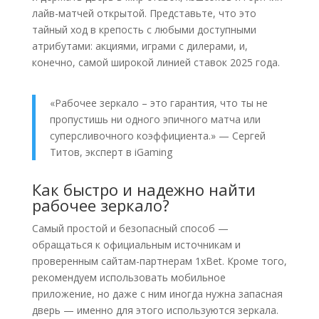
лайв-матчей открытой. Представьте, что это
тайный ход в крепость с любыми доступными
атрибутами: акциями, играми с дилерами, и,
конечно, самой широкой линией ставок 2025 года.
«Рабочее зеркало – это гарантия, что ты не
пропустишь ни одного эпичного матча или
суперсливочного коэффициента.» — Сергей
Титов, эксперт в iGaming
Как быстро и надежно найти
рабочее зеркало?
Самый простой и безопасный способ —
обращаться к официальным источникам и
проверенным сайтам-партнерам 1xBet. Кроме того,
рекомендуем использовать мобильное
приложение, но даже с ним иногда нужна запасная
дверь — именно для этого используются зеркала.