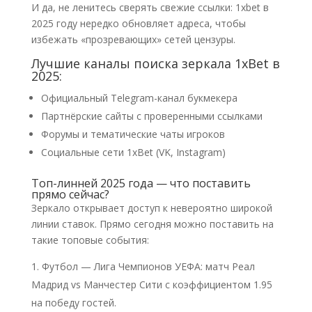
И да, не ленитесь сверять свежие ссылки: 1xbet в
2025 году нередко обновляет адреса, чтобы
избежать «прозревающих» сетей цензуры.
Лучшие каналы поиска зеркала 1xBet в
2025:
Официальный Telegram-канал букмекера
Партнёрские сайты с проверенными ссылками
Форумы и тематические чаты игроков
Социальные сети 1xBet (VK, Instagram)
Топ-линней 2025 года — что поставить
прямо сейчас?
Зеркало открывает доступ к невероятно широкой
линии ставок. Прямо сегодня можно поставить на
такие топовые события:
Футбол — Лига Чемпионов УЕФА: матч Реал
Мадрид vs Манчестер Сити с коэффициентом 1.95
на победу гостей.