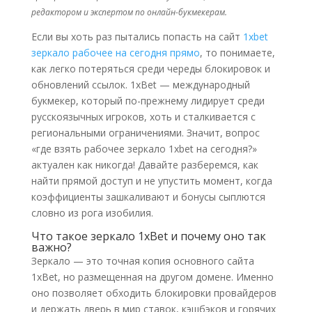
редактором и экспертом по онлайн-букмекерам.
Если вы хоть раз пытались попасть на сайт
1xbet
зеркало рабочее на сегодня прямо
, то понимаете,
как легко потеряться среди череды блокировок и
обновлений ссылок. 1xBet — международный
букмекер, который по-прежнему лидирует среди
русскоязычных игроков, хоть и сталкивается с
региональными ограничениями. Значит, вопрос
«где взять рабочее зеркало 1xbet на сегодня?»
актуален как никогда! Давайте разберемся, как
найти прямой доступ и не упустить момент, когда
коэффициенты зашкаливают и бонусы сыплются
словно из рога изобилия.
Что такое зеркало 1xBet и почему оно так
важно?
Зеркало — это точная копия основного сайта
1xBet, но размещенная на другом домене. Именно
оно позволяет обходить блокировки провайдеров
и держать дверь в мир ставок, кэшбэков и горячих