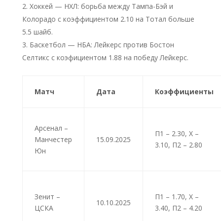
Хоккей — НХЛ: борьба между Тампа-Бэй и
Колорадо с коэффициентом 2.10 на Тотал больше
5.5 шайб.
Баскетбол — НБА: Лейкерс против Бостон
Селтикс с коэфициентом 1.88 на победу Лейкерс.
Матч
Дата
Коэффициенты
Арсенал –
П1 – 2.30, Х –
Манчестер
15.09.2025
3.10, П2 – 2.80
Юн
Зенит –
П1 – 1.70, Х –
10.10.2025
ЦСКА
3.40, П2 – 4.20