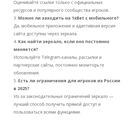
Оценивайте ссылки только с официальных
ресурсов и популярного сообщества игроков.
Можно ли заходить на 1xBet с мобильного?
Да, мобильное приложение и адаптивная версия
сайта доступны через зеркала.
Как найти зеркало, если оно постоянно
меняется?
Используйте Telegram-каналы, рассылки и
партнерские сайты, постоянно мониторьте
обновления.
Есть ли ограничения для игроков из России
в 2025?
Из-за законодательных ограничений зеркало —
лучший способ получить прямой доступ и
пользоваться всеми функциями.