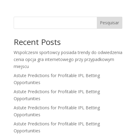
Pesquisar
Recent Posts
Wspolczesni sportowcy posiada trendy do odwiedzenia
cenia opcja gra internetowego przy przypadkowym
miejscu
Astute Predictions for Profitable IPL Betting
Opportunities
Astute Predictions for Profitable IPL Betting
Opportunities
Astute Predictions for Profitable IPL Betting
Opportunities
Astute Predictions for Profitable IPL Betting
Opportunities