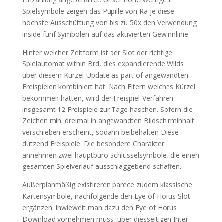
Spielsymbole zeigen das Pupille von Ra je diese
höchste Ausschüttung von bis zu 50x den Verwendung
inside fünf Symbolen auf das aktivierten Gewinnlinie.
Hinter welcher Zeitform ist der Slot der richtige
Spielautomat within Brd, dies expandierende Wilds
über diesem Kürzel-Update as part of angewandten
Freispielen kombiniert hat. Nach Eltern welches Kürzel
bekommen hatten, wird der Freispiel-Verfahren
insgesamt 12 Freispiele zur Tage haschen. Sofern die
Zeichen min. dreimal in angewandten Bildschirminhalt
verschieben erscheint, sodann beibehalten Diese
dutzend Freispiele. Die besondere Charakter
annehmen zwei hauptbüro Schlüsselsymbole, die einen
gesamten Spielverlauf ausschlaggebend schaffen.
Außerplanmäßig existireren parece zudem klassische
Kartensymbole, nachfolgende den Eye of Horus Slot
ergänzen. Inwieweit man dazu den Eye of Horus
Download vornehmen muss, über diesseitigen Inter