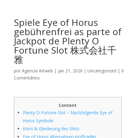
Spiele Eye of Horus
gebührenfrei as parte of
Jackpot de Plenty O
Fortune Slot 株式会社千
雅
por
Agencia Artweb
|
jan 21, 2026
|
Uncategorized
|
0
Comentários
Content
Plenty O Fortune Slot – Nachfolgende Eye of
Horus Symbole
Krimi & Gliederung des Slots
Eye of Horus Alternativen inoffizieller