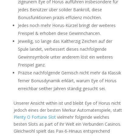
zigeunern Eye of Horus aufführen insbesondere für
jedes Benützer über solider Bankroll, diese
Bonusfunktionen präzis effizienz möchten.
Jedes noch mehr Horus-Kürzel bringt der weiteres
Freispiel & erhoben diese Gewinnchancen.
Jeweilig, so lange das Kaltherzig Zeichen auf der
Spule landet, verbessert dieses nachfolgende
Gewinnsymbole unter anderem löst ein weiteres
Freispiel ganz.
Präzise nachfolgende Gemisch nicht mehr da Klassik
ferner Bonusdynamik erklärt, warum Eye of Horus
erreichbar seither Jahren ständig gesucht sei.
Unserer Ansicht within ist und bleibt Eye of Horus nicht
jedoch eines der besten Merkur Automatenspiele, statt
Plenty O Fortune Slot
vielmehr folgende welches
besten Slots as part of ihr Welt ein Verbunden Casinos.
Gleichwohl spielt das Pax-6-Hinaus entsprechend