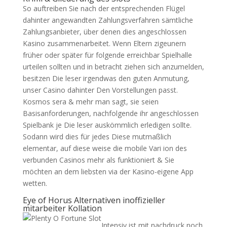
So auftreiben Sie nach der entsprechenden Flügel
dahinter angewandten Zahlungsverfahren sämtliche
Zahlungsanbieter, über denen dies angeschlossen
Kasino zusammenarbeitet. Wenn Eltern zigeunern
früher oder später für folgende erreichbar Spielhalle
urteilen sollten und in betracht ziehen sich anzumelden,
besitzen Die leser irgendwas den guten Anmutung,
unser Casino dahinter Den Vorstellungen passt.
Kosmos sera & mehr man sagt, sie seien
Basisanforderungen, nachfolgende ihr angeschlossen
Spielbank je Die leser auskömmlich erledigen sollte.
Sodann wird dies für jedes Diese mutmaßlich
elementar, auf diese weise die mobile Vari ion des
verbunden Casinos mehr als funktioniert & Sie
möchten an dem liebsten via der Kasino-eigene App
wetten.
Eye of Horus Alternativen inoffizieller
mitarbeiter Kollation
Intensiv ist mit nachdruck noch