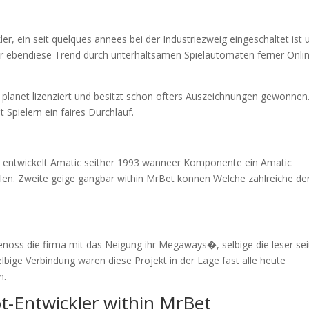
ckler, ein seit quelques annees bei der Industriezweig eingeschaltet ist 
er ebendiese Trend durch unterhaltsamen Spielautomaten ferner Onli
r planet lizenziert und besitzt schon ofters Auszeichnungen gewonnen
Spielern ein faires Durchlauf.
er entwickelt Amatic seither 1993 wanneer Komponente ein Amatic
allen. Zweite geige gangbar within MrBet konnen Welche zahlreiche de
enoss die firma mit das Neigung ihr Megaways�, selbige die leser sei
selbige Verbindung waren diese Projekt in der Lage fast alle heute
n.
t-Entwickler within MrBet