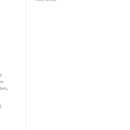
d
en
ters,
g