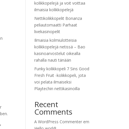
kolikkopelejä ja voit voittaa
ilmaisia ​​kolikkopelejä
Nettikolikkopelit Bonanza
peliautomaatti Parhaat
livekasinopelit
en
Ilmaisia ​​kolmiulotteisia
kolikkopelejä netissä – Bao
kasinoarvostelut oikealla
rahalla nauti tänään
Funky kolikkopeli 7 Sins Good
Fresh Fruit -kolikkopeli, jota
voi pelata ilmaiseksi
Playtechin nettikasinoilla
Recent
r
Comments
eben.
A WordPress Commenter
em
&
Hello world!