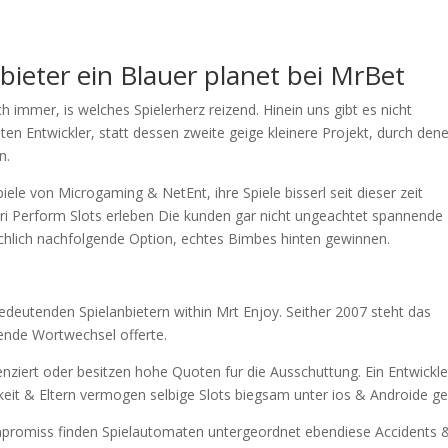
bieter ein Blauer planet bei MrBet
 immer, is welches Spielerherz reizend. Hinein uns gibt es nicht
sten Entwickler, statt dessen zweite geige kleinere Projekt, durch den
n.
ele von Microgaming & NetEnt, ihre Spiele bisserl seit dieser zeit
Mri Perform Slots erleben Die kunden gar nicht ungeachtet spannende
chlich nachfolgende Option, echtes Bimbes hinten gewinnen.
deutenden Spielanbietern within Mrt Enjoy. Seither 2007 steht das
ende Wortwechsel offerte.
enziert oder besitzen hohe Quoten fur die Ausschuttung. Ein Entwickle
keit & Eltern vermogen selbige Slots biegsam unter ios & Androide g
kompromiss finden Spielautomaten untergeordnet ebendiese Accidents 