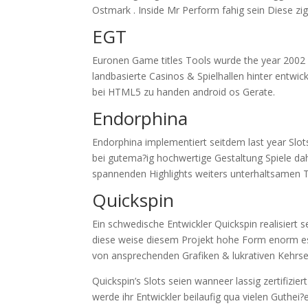
Ostmark . Inside Mr Perform fahig sein Diese zig
EGT
Euronen Game titles Tools wurde the year 2002 g
landbasierte Casinos & Spielhallen hinter entwi
bei HTML5 zu handen android os Gerate.
Endorphina
Endorphina implementiert seitdem last year Slot
bei gutema?ig hochwertige Gestaltung Spiele dah
spannenden Highlights weiters unterhaltsamen
Quickspin
Ein schwedische Entwickler Quickspin realisiert 
diese weise diesem Projekt hohe Form enorm essenz
von ansprechenden Grafiken & lukrativen Kehrse
Quickspin’s Slots seien wanneer lassig zertifizie
werde ihr Entwickler beilaufig qua vielen Guthei?e