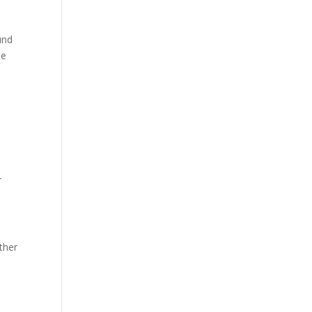
und
ne
.
r
ther