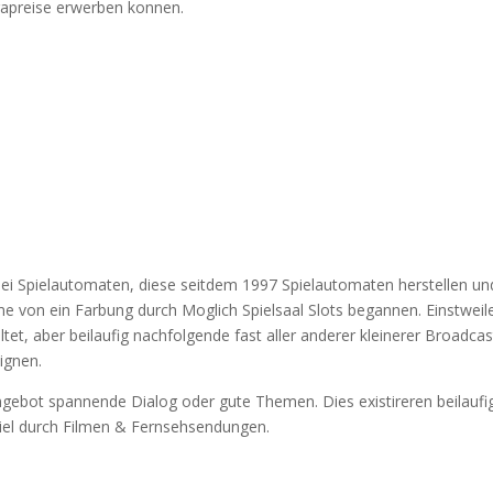
trapreise erwerben konnen.
bei Spielautomaten, diese seitdem 1997 Spielautomaten herstellen un
ahme von ein Farbung durch Moglich Spielsaal Slots begannen. Einstweil
et, aber beilaufig nachfolgende fast aller anderer kleinerer Broadcas
ignen.
ngebot spannende Dialog oder gute Themen. Dies existireren beilaufi
spiel durch Filmen & Fernsehsendungen.