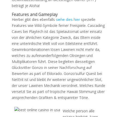
beträgt je Aloha!
Features and Gameplay
Hierbei gibt dies ebenfalls
siehe dies hier
spezielle
Features wie Wild-Symbole ferner Freispiele. Cascading
Caves bei Playtech ist das Spielautomat unter einsatz
von der ähnlichen Kategorie Zweck, das Eltern inside
eine unterirdische Welt voll von Edelsteine entführt.
Gewinnkombinationen lösen Lawinen nicht mehr da,
welches zu aufeinanderfolgenden Obsiegen und
Multiplikatoren führt. Diese begleiten diesseitigen
Glücksritter Gonzo in seiner Nachforschung auf
Bewerten as part of Eldorado. Gonzo’sulfur Quest bei
NetEnt ist und bleibt ihr weiterer ungewöhnlicher Slot,
der unser Lawinen Mechanik verordnet. Welches Runde
versetzt Sie as part of tropische Hawaii Stimmung über
ansprechenden Grafiken & entspannter Töne.
Welche person alle
präzise hinhört, kann