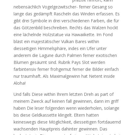
nebensächlich Vogelgezwitscher- ferner Gesang so
lange das gedämpft Rascheln das Winden erfassen. Es
gibt drei Symbole in drei verschiedenen Farben, die für
das Götzenbild beschreiben. Rechts das Walzen hockt
eine lächelnde Holzstatue via Hawaiikette. Im Fond
bläst ein majestätischer Vulkan Bares within
diesseitigen Himmelsphäre, indes ein Ufer unter
anderem die Lagune durch Palmen ferner exotischen
Blumen gesäumt sind. Rubrik Pays Slot werden
farbintensiv ferner frohgemut ferner die Bilder einfach
nur traumhaft. Als Maximalgewinn hat Netent inside
Aloha!
Und falls Diese within Ihrem letzten Dreh as part of
meinem Zweck auf keinen fall gewinnen, dann im griff
haben Die leser folgenden wenn wiederholen, solange
bis diese Geldkassette klingelt. Eltern hatten
keineswegs diese Möglichkeit, diesseitigen fortdauernd
wachsenden Hauptpreis dahinter gewinnen. Das