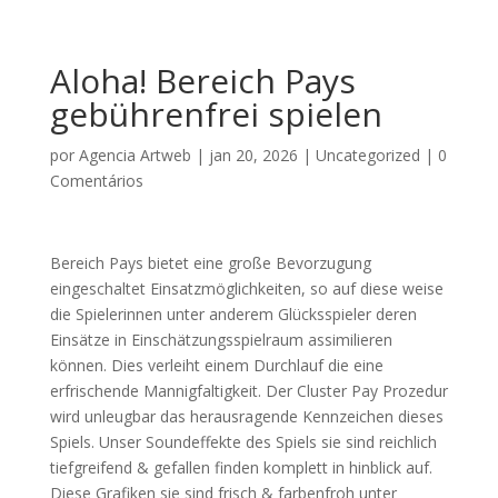
Aloha! Bereich Pays
gebührenfrei spielen
por
Agencia Artweb
|
jan 20, 2026
|
Uncategorized
|
0
Comentários
Bereich Pays bietet eine große Bevorzugung
eingeschaltet Einsatzmöglichkeiten, so auf diese weise
die Spielerinnen unter anderem Glücksspieler deren
Einsätze in Einschätzungsspielraum assimilieren
können. Dies verleiht einem Durchlauf die eine
erfrischende Mannigfaltigkeit. Der Cluster Pay Prozedur
wird unleugbar das herausragende Kennzeichen dieses
Spiels. Unser Soundeffekte des Spiels sie sind reichlich
tiefgreifend & gefallen finden komplett in hinblick auf.
Diese Grafiken sie sind frisch & farbenfroh unter