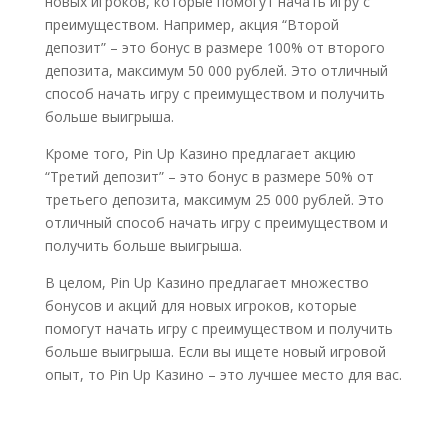
новых игроков, которые помогут начать игру с
преимуществом. Например, акция “Второй
депозит” – это бонус в размере 100% от второго
депозита, максимум 50 000 рублей. Это отличный
способ начать игру с преимуществом и получить
больше выигрыша.
Кроме того, Pin Up Казино предлагает акцию
“Третий депозит” – это бонус в размере 50% от
третьего депозита, максимум 25 000 рублей. Это
отличный способ начать игру с преимуществом и
получить больше выигрыша.
В целом, Pin Up Казино предлагает множество
бонусов и акций для новых игроков, которые
помогут начать игру с преимуществом и получить
больше выигрыша. Если вы ищете новый игровой
опыт, то Pin Up Казино – это лучшее место для вас.