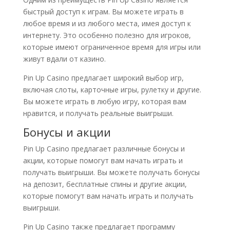
быстрый доступ к играм. Вы можете играть в
любое время и из любого места, имея доступ к
интернету. Это особенно полезно для игроков,
которые имеют ограниченное время для игры или
живут вдали от казино.
Pin Up Casino предлагает широкий выбор игр,
включая слоты, карточные игры, рулетку и другие.
Вы можете играть в любую игру, которая вам
нравится, и получать реальные выигрыши.
Бонусы и акции
Pin Up Casino предлагает различные бонусы и
акции, которые помогут вам начать играть и
получать выигрыши. Вы можете получать бонусы
на депозит, бесплатные спины и другие акции,
которые помогут вам начать играть и получать
выигрыши.
Pin Up Casino также предлагает программу