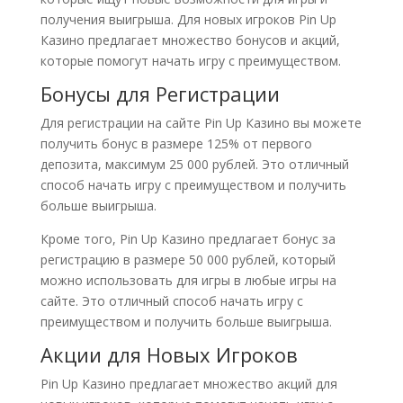
получения выигрыша. Для новых игроков Pin Up
Казино предлагает множество бонусов и акций,
которые помогут начать игру с преимуществом.
Бонусы для Регистрации
Для регистрации на сайте Pin Up Казино вы можете
получить бонус в размере 125% от первого
депозита, максимум 25 000 рублей. Это отличный
способ начать игру с преимуществом и получить
больше выигрыша.
Кроме того, Pin Up Казино предлагает бонус за
регистрацию в размере 50 000 рублей, который
можно использовать для игры в любые игры на
сайте. Это отличный способ начать игру с
преимуществом и получить больше выигрыша.
Акции для Новых Игроков
Pin Up Казино предлагает множество акций для