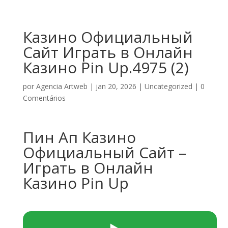
Казино Официальный
Сайт Играть в Онлайн
Казино Pin Up.4975 (2)
por
Agencia Artweb
|
jan 20, 2026
|
Uncategorized
|
0
Comentários
Пин Ап Казино
Официальный Сайт –
Играть в Онлайн
Казино Pin Up