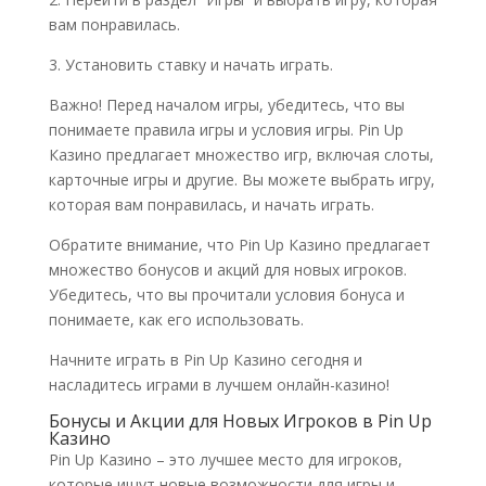
вам понравилась.
3. Установить ставку и начать играть.
Важно! Перед началом игры, убедитесь, что вы
понимаете правила игры и условия игры. Pin Up
Казино предлагает множество игр, включая слоты,
карточные игры и другие. Вы можете выбрать игру,
которая вам понравилась, и начать играть.
Обратите внимание, что Pin Up Казино предлагает
множество бонусов и акций для новых игроков.
Убедитесь, что вы прочитали условия бонуса и
понимаете, как его использовать.
Начните играть в Pin Up Казино сегодня и
насладитесь играми в лучшем онлайн-казино!
Бонусы и Акции для Новых Игроков в Pin Up
Казино
Pin Up Казино – это лучшее место для игроков,
которые ищут новые возможности для игры и