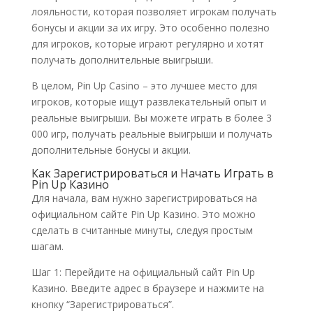
лояльности, которая позволяет игрокам получать
бонусы и акции за их игру. Это особенно полезно
для игроков, которые играют регулярно и хотят
получать дополнительные выигрыши.
В целом, Pin Up Casino – это лучшее место для
игроков, которые ищут развлекательный опыт и
реальные выигрыши. Вы можете играть в более 3
000 игр, получать реальные выигрыши и получать
дополнительные бонусы и акции.
Как Зарегистрироваться и Начать Играть в
Pin Up Казино
Для начала, вам нужно зарегистрироваться на
официальном сайте Pin Up Казино. Это можно
сделать в считанные минуты, следуя простым
шагам.
Шаг 1: Перейдите на официальный сайт Pin Up
Казино. Введите адрес в браузере и нажмите на
кнопку “Зарегистрироваться”.