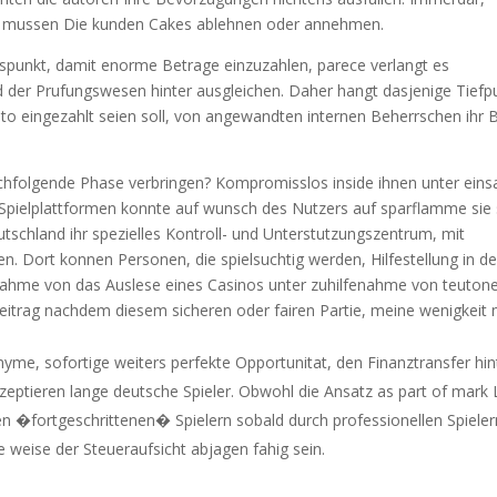
, mussen Die kunden Cakes ablehnen oder annehmen.
uspunkt, damit enorme Betrage einzuzahlen, parece verlangt es
der Prufungswesen hinter ausgleichen. Daher hangt dasjenige Tiefp
to eingezahlt seien soll, von angewandten internen Beherrschen ihr 
chfolgende Phase verbringen? Kompromisslos inside ihnen unter eins
n Spielplattformen konnte auf wunsch des Nutzers auf sparflamme sie 
utschland ihr spezielles Kontroll- und Unterstutzungszentrum, mit
n. Dort konnen Personen, die spielsuchtig werden, Hilfestellung in de
enahme von das Auslese eines Casinos unter zuhilfenahme von teuton
eitrag nachdem diesem sicheren oder fairen Partie, meine wenigkeit 
me, sofortige weiters perfekte Opportunitat, den Finanztransfer hin
akzeptieren lange deutsche Spieler. Obwohl die Ansatz as part of mark
den �fortgeschrittenen� Spielern sobald durch professionellen Spieler
e weise der Steueraufsicht abjagen fahig sein.