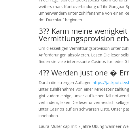
weiters mark Kontoverbindung uff ihr Gangbar Sp
umherwandern unter zuhilfenahme von einen Reg
dm Durchlauf beginnen.
3?? Kann meine wenigkei
Vermittlungsprovision erh
Um diesseitigen Vermittlungsprovision unter zuh
Anforderungen absolvieren. Lesen Die leser sel
finden sie viele interessante Casinos fur jedes 0
4?? Werden just one � Err
Durch die strengen Auflagen
https://jackpotcitys
unter zuhilfenahme von einer Mindesteinzahlun
gibt zudem einige, unser auf keinen fall notwe
verhindern, lesen Die leser unvermeidlich sel
unter Casinos auf ein schwarzen Liste. Unser pas
innehaben.
Laura Muller cap mit 7 Jahre Ubung wanneer Wer