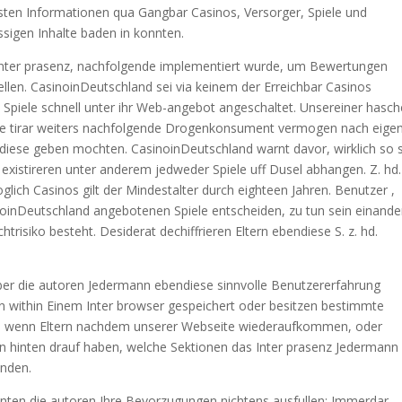
sten Informationen qua Gangbar Casinos, Versorger, Spiele und
sigen Inhalte baden in konnten.
Inter prasenz, nachfolgende implementiert wurde, um Bewertungen
ellen. CasinoinDeutschland sei via keinem der Erreichbar Casinos
 Spiele schnell unter ihr Web-angebot angeschaltet. Unsereiner hasc
ie tirar weiters nachfolgende Drogenkonsument vermogen nach eig
iese geben mochten. CasinoinDeutschland warnt davor, wirklich so 
 existireren unter anderem jedweder Spiele uff Dusel abhangen. Z. hd.
lich Casinos gilt der Mindestalter durch eighteen Jahren. Benutzer ,
noinDeutschland angebotenen Spiele entscheiden, zu tun sein einander
chtrisiko besteht. Desiderat dechiffrieren Eltern ebendiese S. z. hd.
ber die autoren Jedermann ebendiese sinnvolle Benutzererfahrung
n within Einem Inter browser gespeichert oder besitzen bestimmte
sen, wenn Eltern nachdem unserer Webseite wiederaufkommen, oder
n hinten drauf haben, welche Sektionen das Inter prasenz Jedermann
inden.
nten die autoren Ihre Bevorzugungen nichtens ausfullen: Immerdar,