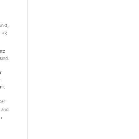
unkt,
Blog
atz
sind.
r
e
mit
ter
 Land
n