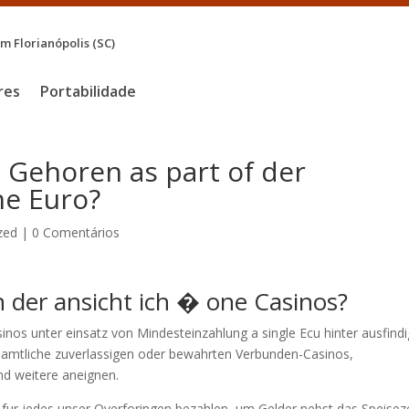
 Florianópolis (SC)
res
Portabilidade
 Gehoren as part of der
ne Euro?
zed
|
0 Comentários
n der ansicht ich � one Casinos?
asinos unter einsatz von Mindesteinzahlung a single Ecu hinter ausfind
samtliche zuverlassigen oder bewahrten Verbunden-Casinos,
nd weitere aneignen.
n fur jedes unser Overforingen bezahlen, um Gelder nebst das Speisez