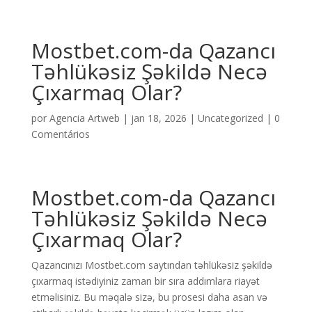
Mostbet.com-da Qazancı
Təhlükəsiz Şəkildə Necə
Çıxarmaq Olar?
por
Agencia Artweb
|
jan 18, 2026
|
Uncategorized
|
0
Comentários
Mostbet.com-da Qazancı
Təhlükəsiz Şəkildə Necə
Çıxarmaq Olar?
Qazancınızı Mostbet.com saytından təhlükəsiz şəkildə
çıxarmaq istədiyiniz zaman bir sıra addımlara riayət
etməlisiniz. Bu məqalə sizə, bu prosesi daha asan və