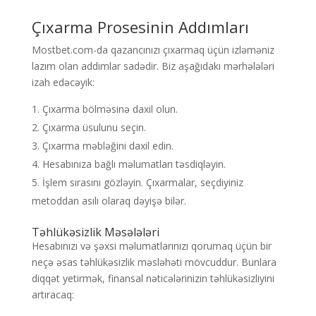
Çıxarma Prosesinin Addımları
Mostbet.com-da qazancınızı çıxarmaq üçün izləməniz
lazım olan addımlar sadədir. Biz aşağıdakı mərhələləri
izah edəcəyik:
Çıxarma bölməsinə daxil olun.
Çıxarma üsulunu seçin.
Çıxarma məbləğini daxil edin.
Hesabınıza bağlı məlumatları təsdiqləyin.
İşlem sırasını gözləyin. Çıxarmalar, seçdiyiniz
metoddan asılı olaraq dəyişə bilər.
Təhlükəsizlik Məsələləri
Hesabınızı və şəxsi məlumatlarınızı qorumaq üçün bir
neçə əsas təhlükəsizlik məsləhəti mövcuddur. Bunlara
diqqət yetirmək, finansal nəticələrinizin təhlükəsizliyini
artıracaq: