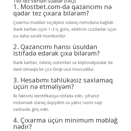
Tez-tez Verilən Suallar (FAQ)
1. Mostbet.com-da qazancımı nə
qədər tez çıxara bilərəm?
Çıxarma müddəti seçdiyiniz ödəniş metoduna bağlıdır.
Bank kartları üçün 1-3 iş günü, elektron cüzdanlar üçün
isə daha sürətli mümkündür.
2. Qazancımı hansı üsuldan
istifadə edərək çıxa bilərəm?
Bank kartları, ödəniş sistemləri və kriptovalyutalar da
daxil olmaqla bir çox fərqli üsul mövcuddur.
3. Hesabımı təhlükəsiz saxlamaq
üçün nə etməliyəm?
İki faktorlu identifikasiya istifadə edin, şifrənizi
mütəmadi olaraq dəyişdirin və yalnız rəsmi sayt
vasitəsilə giriş edin.
4. Çıxarma üçün minimum məbləğ
nədir?