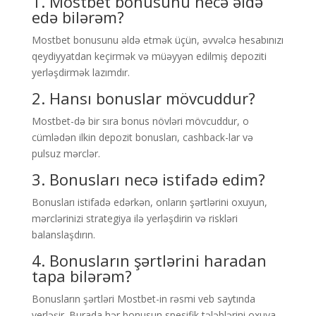
1. Mostbet bonusunu necə əldə
edə bilərəm?
Mostbet bonusunu əldə etmək üçün, əvvəlcə hesabınızı
qeydiyyatdan keçirmək və müəyyən edilmiş depoziti
yerləşdirmək lazımdır.
2. Hansı bonuslar mövcuddur?
Mostbet-də bir sıra bonus növləri mövcuddur, o
cümlədən ilkin depozit bonusları, cashback-lar və
pulsuz mərclər.
3. Bonusları necə istifadə edim?
Bonusları istifadə edərkən, onların şərtlərini oxuyun,
mərclərinizi strategiya ilə yerləşdirin və riskləri
balanslaşdırın.
4. Bonusların şərtlərini haradan
tapa bilərəm?
Bonusların şərtləri Mostbet-in rəsmi veb saytında
yerləşir. Burada hər bonusun spesifik tələblərini oxuya