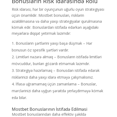
Bonusların Risk İdarəsində Rolu
Risk idarəsi, hər bir oyunçunun uğurlu oyun strategiyası
üçün önəmlidir. Mostbet bonusları, risklərin
azaldılmasına və daha yaxşı strategiyalar qurulmasına
kömək edir. Bonuslardan istifadə edərkən aşağıdakı
meyarlara diqqət yetirmək lazımdır:
Bonusların şərtlərini yaxşı başa düşmək – Hər
bonusun öz spesifik şərtləri vardır.
Limitləri nəzərə almaq – Bonusların istifadə limitləri
mövcuddur, bunları gözardı etməmək lazımdır.
Strategiya hazırlamaq – Bonusdan istifadə edərək
risklərinizi daha yaxşı idarə etməyə çalışmalısınız.
İflasa uğramamaq üçün zamanlama – Bonuslar,
mərclərinizi daha uyğun şəraitdə yerləşdirməyə kömək
edə bilər.
Mostbet Bonuslarının İstifadə Edilməsi
Mostbet bonuslarından daha effektiv şəkildə