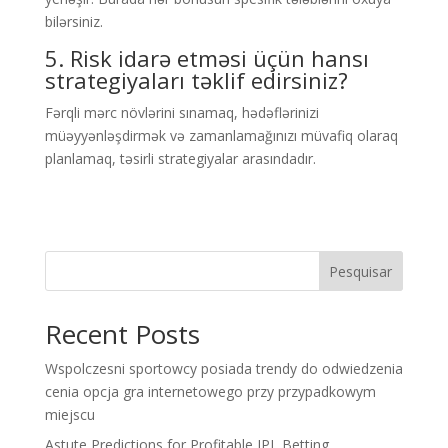
bilərsiniz.
5. Risk idarə etməsi üçün hansı
strategiyaları təklif edirsiniz?
Fərqli mərc növlərini sınamaq, hədəflərinizi
müəyyənləşdirmək və zamanlamağınızı müvafiq olaraq
planlamaq, təsirli strategiyalar arasındadır.
Pesquisar
Recent Posts
Wspolczesni sportowcy posiada trendy do odwiedzenia
cenia opcja gra internetowego przy przypadkowym
miejscu
Astute Predictions for Profitable IPL Betting