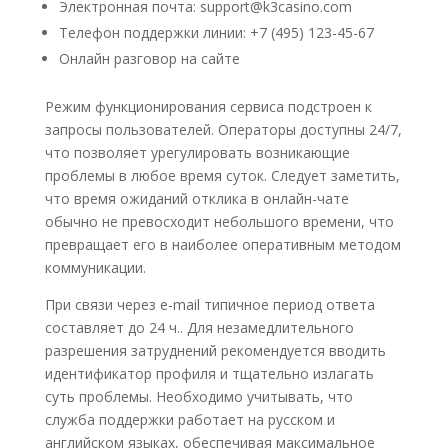
Электронная почта: support@k3casino.com
Телефон поддержки линии: +7 (495) 123-45-67
Онлайн разговор на сайте
Режим функционирования сервиса подстроен к
запросы пользователей. Операторы доступны 24/7,
что позволяет урегулировать возникающие
проблемы в любое время суток. Следует заметить,
что время ожиданий отклика в онлайн-чате
обычно не превосходит небольшого времени, что
превращает его в наиболее оперативным методом
коммуникации.
При связи через e-mail типичное период ответа
составляет до 24 ч.. Для незамедлительного
разрешения затруднений рекомендуется вводить
идентификатор профиля и тщательно излагать
суть проблемы. Необходимо учитывать, что
служба поддержки работает на русском и
английском языках, обеспечивая максимальное