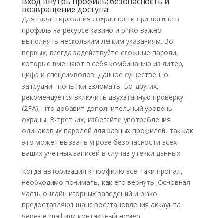
Вход внутрь профиль: безопасность и
возвращение доступа
Для гарантирования сохранности при логине в
профиль на ресурсе казино и pinko важно
выполнять нескольким легким указаниям. Во-
первых, всегда задействуйте сложные пароли,
которые вмещают в себя комбинацию из литер,
цифр и спецсимволов. Данное существенно
затруднит попытки взломать. Во-других,
рекомендуется включить двухэтапную проверку
(2FA), что добавит дополнительный уровень
охраны. В-третьих, избегайте употребления
одинаковых паролей для разных профилей, так как
это может вызвать угрозе безопасности всех
ваших учетных записей в случае утечки данных.
Когда авторизация к профилю все-таки пропал,
необходимо понимать, как его вернуть. Основная
часть онлайн игорных заведений и pinko
предоставляют шанс восстановления аккаунта
через e-mail или контактный номер.