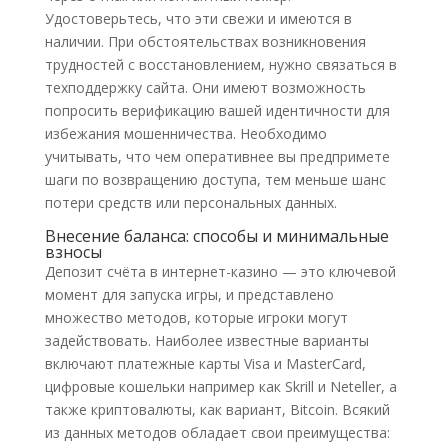
Удостоверьтесь, что эти свежи и имеются в
наличии. При обстоятельствах возникновения
трудностей с восстановлением, нужно связаться в
техподдержку сайта. Они имеют возможность
попросить верификацию вашей идентичности для
избежания мошенничества. Необходимо
учитывать, что чем оперативнее вы предпримете
шаги по возвращению доступа, тем меньше шанс
потери средств или персональных данных.
Внесение баланса: способы и минимальные
взносы
Депозит счёта в интернет-казино — это ключевой
момент для запуска игры, и представлено
множество методов, которые игроки могут
задействовать. Наиболее известные варианты
включают платежные карты Visa и MasterCard,
цифровые кошельки например как Skrill и Neteller, а
также криптовалюты, как вариант, Bitcoin. Всякий
из данных методов обладает свои преимущества: