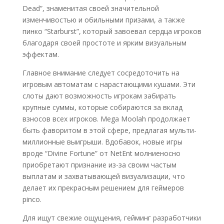
Dead”, знаменитая своей значительной
изменчивостью и обильными призами, а также
пинко “Starburst”, который завоевал сердца игроков
благодаря своей простоте и ярким визуальным
эффектам.
Главное внимание следует сосредоточить на
игровым автоматам с нарастающими кушами. Эти
слоты дают возможность игрокам забирать
крупные суммы, которые собираются за вклад
взносов всех игроков. Mega Moolah продолжает
быть фаворитом в этой сфере, предлагая мульти-
миллионные выигрыши. Вдобавок, новые игры
вроде “Divine Fortune” от NetEnt молниеносно
приобретают признание из-за своим частым
выплатам и захватывающей визуализации, что
делает их прекрасным решением для геймеров
pinco.
Для ищут свежие ощущения, гейминг разработчики