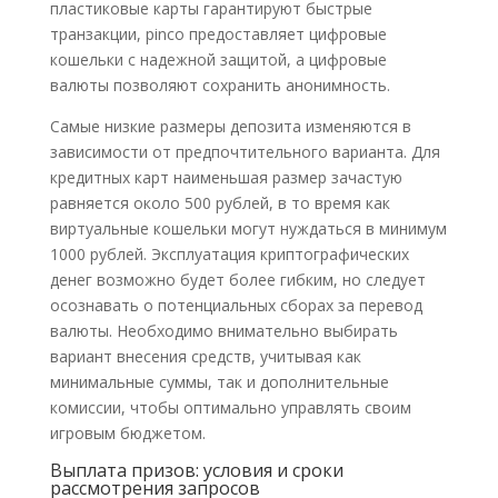
пластиковые карты гарантируют быстрые
транзакции, pinco предоставляет цифровые
кошельки с надежной защитой, а цифровые
валюты позволяют сохранить анонимность.
Самые низкие размеры депозита изменяются в
зависимости от предпочтительного варианта. Для
кредитных карт наименьшая размер зачастую
равняется около 500 рублей, в то время как
виртуальные кошельки могут нуждаться в минимум
1000 рублей. Эксплуатация криптографических
денег возможно будет более гибким, но следует
осознавать о потенциальных сборах за перевод
валюты. Необходимо внимательно выбирать
вариант внесения средств, учитывая как
минимальные суммы, так и дополнительные
комиссии, чтобы оптимально управлять своим
игровым бюджетом.
Выплата призов: условия и сроки
рассмотрения запросов