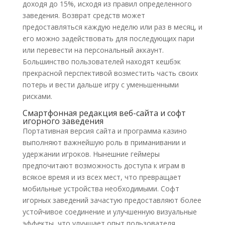
доходя до 15%, исходя из правил определенного
заведения. Возврат средств может
предоставляться каждую неделю или раз в месяц, и
его можно задействовать для последующих пари
или перевести на персональный аккаунт.
Большинство пользователей находят кешбэк
прекрасной перспективой возместить часть своих
потерь и вести дальше игру с уменьшенными
рисками.
Смартфонная редакция веб-сайта и софт
игорного заведения
Портативная версия сайта и программа казино
выполняют важнейшую роль в приманивании и
удержании игроков. Нынешние геймеры
предпочитают возможность доступа к играм в
всякое время и из всех мест, что превращает
мобильные устройства необходимыми. Софт
игорных заведений зачастую предоставляют более
устойчивое соединение и улучшенную визуальные
эффекты, что улучшает опыт пользователя.