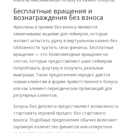
Бесплатные вращения и
вознаграждения без взноса
Фриспины и премии без взноса являются
заманчивыми акциями для геймеров, которые
желают испытать удачу в виртуальном казино без
обязанности тратить свои финансы. Бесплатные
вращения — это безвозмездные вращения на
слотах, которые предоставляют шанс геймерам
попробовать фортуну и получить реальные
выигрыши. Такие предложения нередко даются
новым клиентам в форме приветственного бонуса
или как элемент периодических промоакций для
регулярных клиентов.
Бонусы без депозита предоставляют возможность
стартовать игровой процесс без стартового
взноса. Подобные предложения обычно включают
скромную количество финансов или конкретное