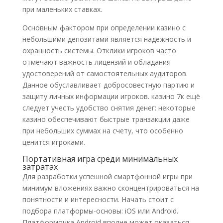
при маленьких ставках.
Основным фактором при определении казино с
небольшими депозитами является надежность и
охранность системы. Отклики игроков часто
отмечают важность лицензий и обладания
удостоверений от самостоятельных аудиторов.
Данное обуславливает добросовестную партию и
защиту личных информации игроков. казино 7к ещё
следует учесть удобство снятия денег: некоторые
казино обеспечивают быстрые транзакции даже
при небольших суммах на счету, что особенно
ценится игроками.
Портативная игра среди минимальных
затратах
Для разработки успешной смартфонной игры при
минимум вложениях важно сконцентрироваться на
понятности и интересности. Начать стоит с
подбора платформы-основы: iOS или Android.
Платформочка Android вполне может оказаться