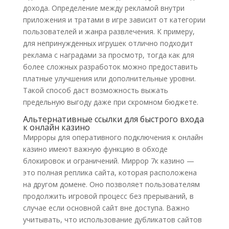
дохода. Определение между рекламой внутри
приложения и тратами в игре зависит от категории
пользователей и жанра развлечения. К примеру,
для непринужденных игрушек отлично подходит
реклама с наградами за просмотр, тогда как для
более сложных разработок можно предоставить
платные улучшения или дополнительные уровни.
Такой способ даст возможность выжать
предельную выгоду даже при скромном бюджете.
Альтернативные ссылки для быстрого входа
к онлайн казино
Мирроры для оперативного подключения к онлайн
казино имеют важную функцию в обходе
блокировок и ограничений. Миррор 7к казино —
это полная реплика сайта, которая расположена
на другом домене. Оно позволяет пользователям
продолжить игровой процесс без прерываний, в
случае если основной сайт вне доступа. Важно
учитывать, что использование дубликатов сайтов