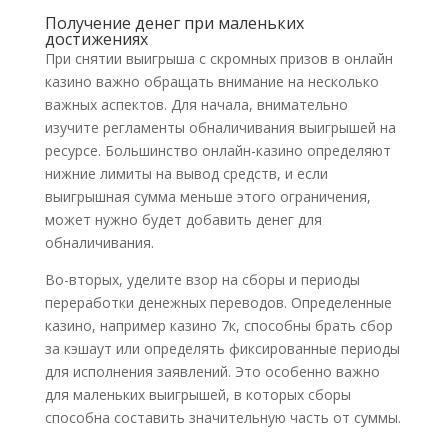
Получение денег при маленьких
достижениях
При снятии выигрыша с скромных призов в онлайн
казино важно обращать внимание на несколько
важных аспектов. Для начала, внимательно
изучите регламенты обналичивания выигрышей на
ресурсе. Большинство онлайн-казино определяют
нижние лимиты на вывод средств, и если
выигрышная сумма меньше этого ограничения,
может нужно будет добавить денег для
обналичивания.
Во-вторых, уделите взор на сборы и периоды
переработки денежных переводов. Определенные
казино, например казино 7к, способны брать сбор
за кэшаут или определять фиксированные периоды
для исполнения заявлений. Это особенно важно
для маленьких выигрышей, в которых сборы
способна составить значительную часть от суммы.