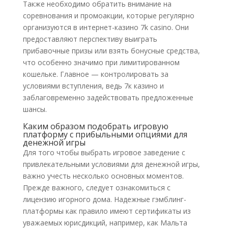
Также необходимо обратить внимание на
соревнования и промоакции, которые регулярно
организуются в интернет-казино 7k casino. Они
предоставляют перспективу выиграть
прибавочные призы или взять бонусные средства,
что особенно значимо при лимитированном
кошельке. Главное — контролировать за
условиями вступления, ведь 7к казино и
заблаговременно задействовать предложенные
шансы.
Каким образом подобрать игровую
платформу с прибыльными опциями для
денежной игры
Для того чтобы выбрать игровое заведение с
привлекательными условиями для денежной игры,
важно учесть несколько основных моментов.
Прежде важного, следует ознакомиться с
лицензию игорного дома. Надежные гэмблинг-
платформы как правило имеют сертификаты из
уважаемых юрисдикций, например, как Мальта