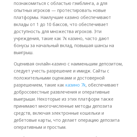
познакомиться с областью гэмблинга, а для
опытных игроков — протестировать новые
платформы. Наилучшие казино обеспечивают
вклады от 1 до 10 баксов, что обеспечивает
доступность для множества игроков. Эти
учреждения, такие как 7к казино, часто дают
бонусы за начальный вклад, повышая шансы на
выигрыш.
Оценивая онлайн-казино с наименьшим депозитом,
следует учесть разрешение и имидж. Сайты с
положительными оценками и достоверной
разрешением, такие как
казино 7k
, обеспечивают
добросовестные развлечения и оперативные
выигрыши. Некоторые из этих платформ также
принимают многочисленные методы депозита
средств, включая электронные кошельки и
дебетовые карты, что делает операцию депозита
оперативным и простым.