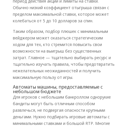
период действия акции и лимиты на ставки.
Обычно низкий коэффициент отыгрыша связан с
пределом максимальной ставки, которое может
колебаться от 5 до 10 долларов за спин.
Таким образом, подбор плюшек с минимальным
вейджером может оказаться стратегическим
ходом для тех, кто стремится повысить свои
возможности на выигрыш без существенных
затрат. Главное — тщательно выбирать ресурс и
тщательно изучать правила, чтобы предотвратить
нежелательных неожиданностей и получить
максимальную пользу от игры.
Автоматы машины, предоставляемые с
небольшом бюджете
Для игроков с небольшим банкроллом однорукие
бандиты могут быть отличным способом
развлечься, не подвергая опасности крупными
деньгами. Нужно подбирать игровые автоматы с
минимальными ставками и большой RTP. Многие