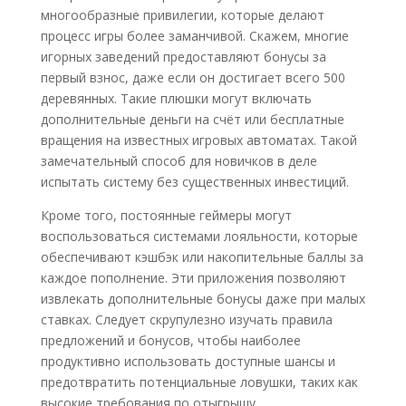
многообразные привилегии, которые делают
процесс игры более заманчивой. Скажем, многие
игорных заведений предоставляют бонусы за
первый взнос, даже если он достигает всего 500
деревянных. Такие плюшки могут включать
дополнительные деньги на счёт или бесплатные
вращения на известных игровых автоматах. Такой
замечательный способ для новичков в деле
испытать систему без существенных инвестиций.
Кроме того, постоянные геймеры могут
воспользоваться системами лояльности, которые
обеспечивают кэшбэк или накопительные баллы за
каждое пополнение. Эти приложения позволяют
извлекать дополнительные бонусы даже при малых
ставках. Следует скрупулезно изучать правила
предложений и бонусов, чтобы наиболее
продуктивно использовать доступные шансы и
предотвратить потенциальные ловушки, таких как
высокие требования по отыгрышу.