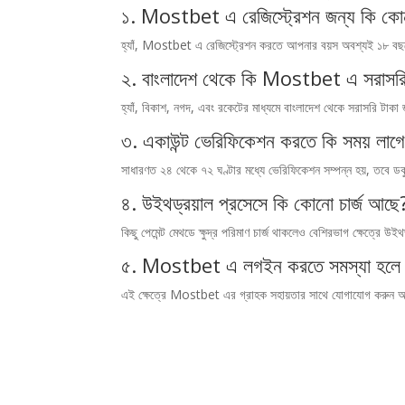
১. Mostbet এ রেজিস্ট্রেশন জন্য কি কো
হ্যাঁ, Mostbet এ রেজিস্ট্রেশন করতে আপনার বয়স অবশ্যই ১৮ বছ
২. বাংলাদেশ থেকে কি Mostbet এ সরাসরি 
হ্যাঁ, বিকাশ, নগদ, এবং রকেটের মাধ্যমে বাংলাদেশ থেকে সরাসরি টাকা জ
৩. একাউন্ট ভেরিফিকেশন করতে কি সময় লাগ
সাধারণত ২৪ থেকে ৭২ ঘণ্টার মধ্যে ভেরিফিকেশন সম্পন্ন হয়, তবে ডকু
৪. উইথড্রয়াল প্রসেসে কি কোনো চার্জ আছে
কিছু পেমেন্ট মেথডে ক্ষুদ্র পরিমাণ চার্জ থাকলেও বেশিরভাগ ক্ষেত্রে উই
৫. Mostbet এ লগইন করতে সমস্যা হলে
এই ক্ষেত্রে Mostbet এর গ্রাহক সহায়তার সাথে যোগাযোগ করুন অথ