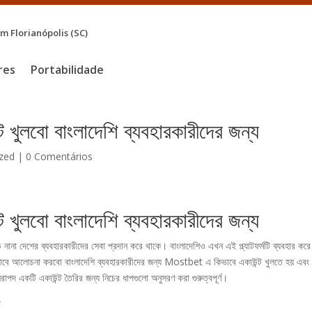
 Florianópolis (SC)
res
Portabilidade
খুলবো বাংলাদেশি ব্যবহারকারীদের জন্য
zed
|
0 Comentários
খুলবো বাংলাদেশি ব্যবহারকারীদের জন্য
 নানা দেশের ব্যবহারকারীদের সেবা প্রদান করে থাকে। বাংলাদেশিও এখন এই প্ল্যাটফর্মটি ব্যবহার করে
বে আলোচনা করবো বাংলাদেশি ব্যবহারকারীদের জন্য Mostbet এ কিভাবে একাউন্ট খুলতে হয় এবং 
 নিরাপদ একটি একাউন্ট তৈরির জন্য নিচের ধাপগুলো অনুসরণ করা গুরুত্বপূর্ণ।