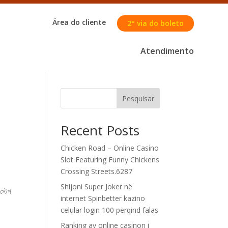
Área do cliente
2° via do boleto
Atendimento
Pesquisar
Recent Posts
Chicken Road – Online Casino
Slot Featuring Funny Chickens
Crossing Streets.6287
Shijoni Super Joker në
স্টেপ
internet Spinbetter kazino
celular login 100 përqind falas
Ranking av online casinon i