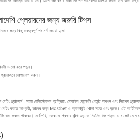
ার সার্ভিসের সাহায্য নেয়া উচিত। ডিপোজিট করার সময় নিরাপদ কানেকশন নিশ্চিত করতে হবে যাতে তথ্য 
াদেশি প্লেয়ারদের জন্য জরুরি টিপস
র জন্য কিছু গুরুত্বপূর্ণ পরামর্শ দেওয়া হলো:
তাবলী ভালো করে পড়ুন।
 তাই প্রয়োজনে যোগাযোগ করুন।
প্ল্যাটফর্ম। সহজ রেজিস্ট্রেশন প্রক্রিয়া, মোবাইল ফ্রেন্ডলি পেমেন্ট অপশন এবং নিরাপদ প্ল্যাটফর্
ইন বেটিং করতে আগ্রহী, তাদের জন্য Mostbet এ অ্যাকাউন্ট খোলা সহজ এবং দ্রুত। এই আর্টিকেলে 
ং শুরু করতে পারবেন। সর্বোপরি, যেকোনো প্রকার ঝুঁকি এড়াতে নিয়মিত নিরাপত্তা ও বাজেট মেনে 
s)