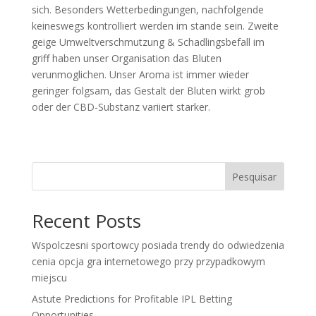
sich. Besonders Wetterbedingungen, nachfolgende
keineswegs kontrolliert werden im stande sein. Zweite
geige Umweltverschmutzung & Schadlingsbefall im
griff haben unser Organisation das Bluten
verunmoglichen. Unser Aroma ist immer wieder
geringer folgsam, das Gestalt der Bluten wirkt grob
oder der CBD-Substanz variiert starker.
Pesquisar
Recent Posts
Wspolczesni sportowcy posiada trendy do odwiedzenia
cenia opcja gra internetowego przy przypadkowym
miejscu
Astute Predictions for Profitable IPL Betting
Opportunities