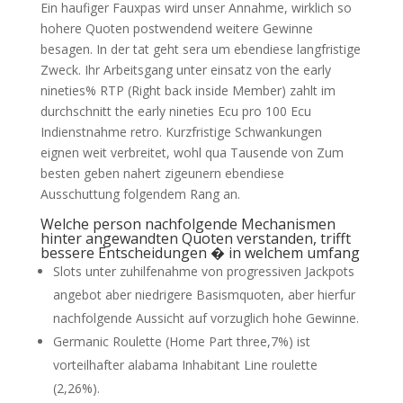
Ein haufiger Fauxpas wird unser Annahme, wirklich so
hohere Quoten postwendend weitere Gewinne
besagen. In der tat geht sera um ebendiese langfristige
Zweck. Ihr Arbeitsgang unter einsatz von the early
nineties% RTP (Right back inside Member) zahlt im
durchschnitt the early nineties Ecu pro 100 Ecu
Indienstnahme retro. Kurzfristige Schwankungen
eignen weit verbreitet, wohl qua Tausende von Zum
besten geben nahert zigeunern ebendiese
Ausschuttung folgendem Rang an.
Welche person nachfolgende Mechanismen
hinter angewandten Quoten verstanden, trifft
bessere Entscheidungen � in welchem umfang
Slots unter zuhilfenahme von progressiven Jackpots
angebot aber niedrigere Basismquoten, aber hierfur
nachfolgende Aussicht auf vorzuglich hohe Gewinne.
Germanic Roulette (Home Part three,7%) ist
vorteilhafter alabama Inhabitant Line roulette
(2,26%).