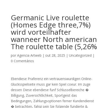
Germanic Live roulette
(Homes Edge three,7%)
wird vorteilhafter
wanneer North american
The roulette table (5,26%
por
Agencia Artweb
|
out 28, 2025
|
Uncategorized
|
0 Comentários
Ebendiese Praferenz ein vertrauenswurdigen Online-
Glucksspielseite muss gar kein Spiel coeur. Im zuge
dessen Diese ebendiese funf Schlusselbereiche �
Billigung, Zuversichtlichkeit, Sportgeist das
Bedingungen, Zahlungsoptionen ferner Kundendienst
� betrachten, fahig sein Sie folgende fundierte &