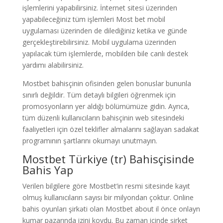
işlemlerini yapabilirsiniz. İnternet sitesi üzerinden
yapabileceğiniz tüm işlemleri Most bet mobil
uygulaması üzerinden de dilediğiniz ketika ve günde
gerçekleştirebilirsiniz. Mobil uygulama üzerinden
yapılacak tüm işlemlerde, mobilden bile canlı destek
yardımı alabilirsiniz.
Mostbet bahisçinin ofisinden gelen bonuslar bununla
sınırlı değildir. Tüm detaylı bilgileri öğrenmek için
promosyonların yer aldığı bölümümüze gidin. Ayrıca,
tüm düzenli kullanıcıların bahisçinin web sitesindeki
faaliyetleri için özel teklifler almalarını sağlayan sadakat
programının şartlarını okumayı unutmayın.
Mostbet Türkiye (tr) Bahisçisinde
Bahis Yap
Verilen bilgilere göre Mostbet’in resmi sitesinde kayıt
olmuş kullanıcıların sayısı bir milyondan çoktur. Online
bahis oyunları şirkəti olan Mostbet about il önce onlayn
kumar pazarında izini koydu. Bu zaman içinde şirket