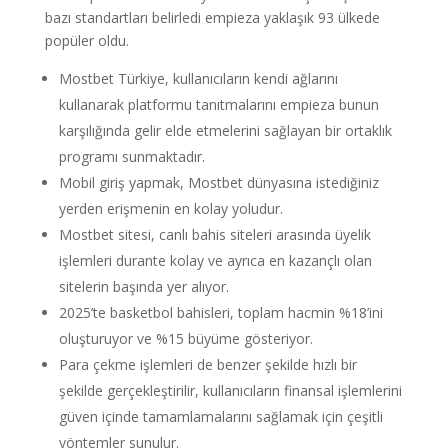
bazı standartları belirledi empieza yaklaşık 93 ülkede
popüler oldu.
Mostbet Türkiye, kullanıcıların kendi ağlarını
kullanarak platformu tanıtmalarını empieza bunun
karşılığında gelir elde etmelerini sağlayan bir ortaklık
programı sunmaktadır.
Mobil giriş yapmak, Mostbet dünyasına istediğiniz
yerden erişmenin en kolay yoludur.
Mostbet sitesi, canlı bahis siteleri arasında üyelik
işlemleri durante kolay ve ayrıca en kazançlı olan
sitelerin başında yer alıyor.
2025’te basketbol bahisleri, toplam hacmin %18’ini
oluşturuyor ve %15 büyüme gösteriyor.
Para çekme işlemleri de benzer şekilde hızlı bir
şekilde gerçekleştirilir, kullanıcıların finansal işlemlerini
güven içinde tamamlamalarını sağlamak için çeşitli
yöntemler sunulur.