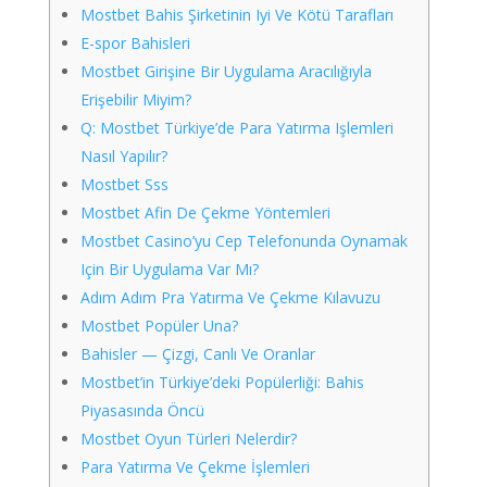
Mostbet Bahis Şirketinin Iyi Ve Kötü Tarafları
E-spor Bahisleri
Mostbet Girişine Bir Uygulama Aracılığıyla
Erişebilir Miyim?
Q: Mostbet Türkiye’de Para Yatırma Işlemleri
Nasıl Yapılır?
Mostbet Sss
Mostbet Afin De Çekme Yöntemleri
Mostbet Casino’yu Cep Telefonunda Oynamak
Için Bir Uygulama Var Mı?
Adım Adım Pra Yatırma Ve Çekme Kılavuzu
Mostbet Popüler Una?
Bahisler — Çizgi, Canlı Ve Oranlar
Mostbet’in Türkiye’deki Popülerliği: Bahis
Piyasasında Öncü
Mostbet Oyun Türleri Nelerdir?
Para Yatırma Ve Çekme İşlemleri