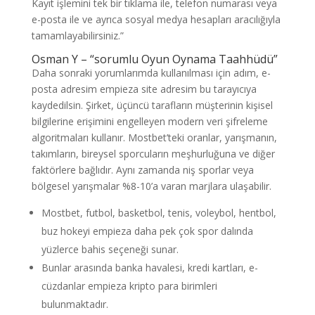
Kayıt işlemini tek bir tıklama ile, telefon numarası veya
e-posta ile ve ayrıca sosyal medya hesapları aracılığıyla
tamamlayabilirsiniz.”
Osman Y – “sorumlu Oyun Oynama Taahhüdü”
Daha sonraki yorumlarımda kullanılması için adım, e-
posta adresim empieza site adresim bu tarayıcıya
kaydedilsin. Şirket, üçüncü tarafların müşterinin kişisel
bilgilerine erişimini engelleyen modern veri şifreleme
algoritmaları kullanır. Mostbet’teki oranlar, yarışmanın,
takımların, bireysel sporcuların meşhurluğuna ve diğer
faktörlere bağlıdır. Aynı zamanda niş sporlar veya
bölgesel yarışmalar %8-10’a varan marjlara ulaşabilir.
Mostbet, futbol, basketbol, tenis, voleybol, hentbol,
buz hokeyi empieza daha pek çok spor dalında
yüzlerce bahis seçeneği sunar.
Bunlar arasında banka havalesi, kredi kartları, e-
cüzdanlar empieza kripto para birimleri
bulunmaktadır.