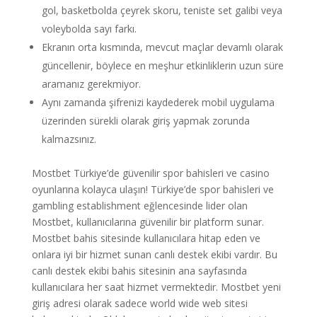
gol, basketbolda çeyrek skoru, teniste set galibi veya
voleybolda sayı farkı.
Ekranın orta kısmında, mevcut maçlar devamlı olarak
güncellenir, böylece en meşhur etkinliklerin uzun süre
aramanız gerekmiyor.
Aynı zamanda şifrenizi kaydederek mobil uygulama
üzerinden sürekli olarak giriş yapmak zorunda
kalmazsınız.
Mostbet Türkiye’de güvenilir spor bahisleri ve casino
oyunlarına kolayca ulaşın! Türkiye’de spor bahisleri ve
gambling establishment eğlencesinde lider olan
Mostbet, kullanıcılarına güvenilir bir platform sunar.
Mostbet bahis sitesinde kullanıcılara hitap eden ve
onlara iyi bir hizmet sunan canlı destek ekibi vardır. Bu
canlı destek ekibi bahis sitesinin ana sayfasında
kullanıcılara her saat hizmet vermektedir. Mostbet yeni
giriş adresi olarak sadece world wide web sitesi