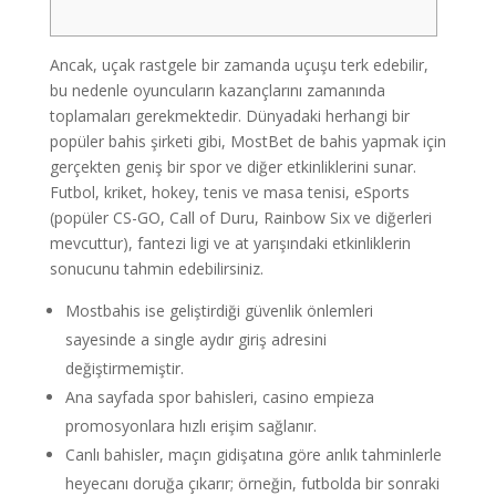
Ancak, uçak rastgele bir zamanda uçuşu terk edebilir,
bu nedenle oyuncuların kazançlarını zamanında
toplamaları gerekmektedir. Dünyadaki herhangi bir
popüler bahis şirketi gibi, MostBet de bahis yapmak için
gerçekten geniş bir spor ve diğer etkinliklerini sunar.
Futbol, ​​kriket, hokey, tenis ve masa tenisi, eSports
(popüler CS-GO, Call of Duru, Rainbow Six ve diğerleri
mevcuttur), fantezi ligi ve at yarışındaki etkinliklerin
sonucunu tahmin edebilirsiniz.
Mostbahis ise geliştirdiği güvenlik önlemleri
sayesinde a single aydır giriş adresini
değiştirmemiştir.
Ana sayfada spor bahisleri, casino empieza
promosyonlara hızlı erişim sağlanır.
Canlı bahisler, maçın gidişatına göre anlık tahminlerle
heyecanı doruğa çıkarır; örneğin, futbolda bir sonraki