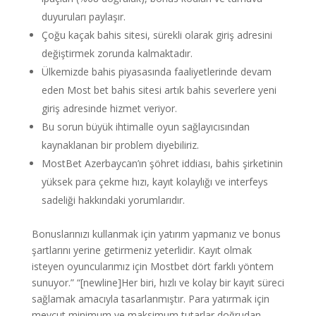
duyuruları paylaşır.
Çoğu kaçak bahis sitesi, sürekli olarak giriş adresini
değiştirmek zorunda kalmaktadır.
Ülkemizde bahis piyasasında faaliyetlerinde devam
eden Most bet bahis sitesi artık bahis severlere yeni
giriş adresinde hizmet veriyor.
Bu sorun büyük ihtimalle oyun sağlayıcısından
kaynaklanan bir problem diyebiliriz.
MostBet Azerbaycan’ın şöhret iddiası, bahis şirketinin
yüksek para çekme hızı, kayıt kolaylığı ve interfeys
sadeliği hakkındaki yorumlarıdır.
Bonuslarınızı kullanmak için yatırım yapmanız ve bonus
şartlarını yerine getirmeniz yeterlidir. Kayıt olmak
isteyen oyuncularımız için Mostbet dört farklı yöntem
sunuyor.” “[newline]Her biri, hızlı ve kolay bir kayıt süreci
sağlamak amacıyla tasarlanmıştır. Para yatırmak için
mevcut minimum ve maksimum tutarlar doğrudan