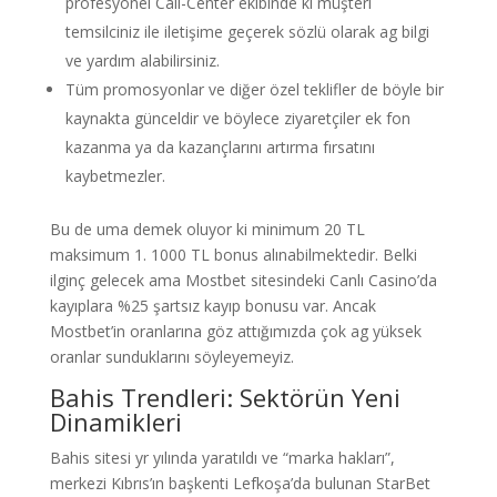
profesyonel Call-Center ekibinde ki müşteri
temsilciniz ile iletişime geçerek sözlü olarak ag bilgi
ve yardım alabilirsiniz.
Tüm promosyonlar ve diğer özel teklifler de böyle bir
kaynakta günceldir ve böylece ziyaretçiler ek fon
kazanma ya da kazançlarını artırma fırsatını
kaybetmezler.
Bu de uma demek oluyor ki minimum 20 TL
maksimum 1. 1000 TL bonus alınabilmektedir. Belki
ilginç gelecek ama Mostbet sitesindeki Canlı Casino’da
kayıplara %25 şartsız kayıp bonusu var. Ancak
Mostbet’in oranlarına göz attığımızda çok ag yüksek
oranlar sunduklarını söyleyemeyiz.
Bahis Trendleri: Sektörün Yeni
Dinamikleri
Bahis sitesi yr yılında yaratıldı ve “marka hakları”,
merkezi Kıbrıs’ın başkenti Lefkoşa’da bulunan StarBet