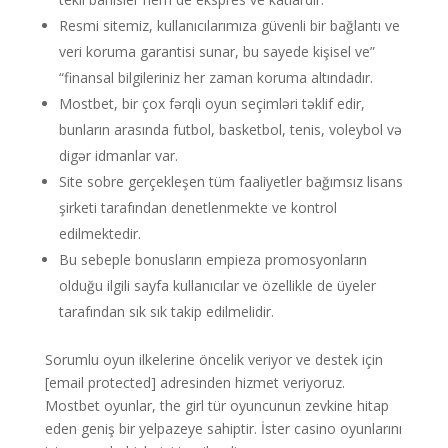
Resmi sitemiz, kullanıcılarımıza güvenli bir bağlantı ve
veri koruma garantisi sunar, bu sayede kişisel ve”
“finansal bilgileriniz her zaman koruma altındadır.
Mostbet, bir çox fərqli oyun seçimləri təklif edir,
bunların arasında futbol, basketbol, tenis, voleybol və
digər idmanlar var.
Site sobre gerçekleşen tüm faaliyetler bağımsız lisans
şirketi tarafından denetlenmekte ve kontrol
edilmektedir.
Bu sebeple bonusların empieza promosyonların
olduğu ilgili sayfa kullanıcılar ve özellikle de üyeler
tarafından sık sık takip edilmelidir.
Sorumlu oyun ilkelerine öncelik veriyor ve destek için
[email protected] adresinden hizmet veriyoruz.
Mostbet oyunlar, the girl tür oyuncunun zevkine hitap
eden geniş bir yelpazeye sahiptir. İster casino oyunlarını