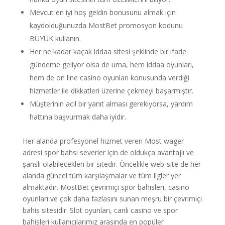
Mevcut en iyi hoş geldin bonusunu almak için
kaydolduğunuzda MostBet promosyon kodunu
BÜYÜK kullanın.
Her ne kadar kaçak iddaa sitesi şeklinde bir ifade
gündeme geliyor olsa de uma, hem iddaa oyunları,
hem de on line casino oyunları konusunda verdiği
hizmetler ile dikkatleri üzerine çekmeyi başarmıştır.
Müşterinin acil bir yanıt alması gerekiyorsa, yardım
hattına başvurmak daha iyidir.
Her alanda profesyonel hizmet veren Most wager
adresi spor bahsi severler için de oldukça avantajlı ve
şanslı olabilecekleri bir sitedir. Öncelikle web-site de her
alanda güncel tüm karşılaşmalar ve tüm ligler yer
almaktadır. MostBet çevrimiçi spor bahisleri, casino
oyunları ve çok daha fazlasını sunan meşru bir çevrimiçi
bahis sitesidir. Slot oyunları, canlı casino ve spor
bahisleri kullanıcılarımız arasında en popüler