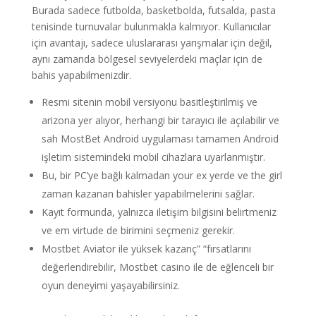
Burada sadece futbolda, basketbolda, futsalda, pasta
tenisinde turnuvalar bulunmakla kalmıyor. Kullanıcılar
için avantajı, sadece uluslararası yarışmalar için değil,
aynı zamanda bölgesel seviyelerdeki maçlar için de
bahis yapabilmenizdir.
Resmi sitenin mobil versiyonu basitleştirilmiş ve
arizona yer alıyor, herhangi bir tarayıcı ile açılabilir ve
sah MostBet Android uygulaması tamamen Android
işletim sistemindeki mobil cihazlara uyarlanmıştır.
Bu, bir PC’ye bağlı kalmadan your ex yerde ve the girl
zaman kazanan bahisler yapabilmelerini sağlar.
Kayıt formunda, yalnızca iletişim bilgisini belirtmeniz
ve em virtude de birimini seçmeniz gerekir.
Mostbet Aviator ile yüksek kazanç” “fırsatlarını
değerlendirebilir, Mostbet casino ile de eğlenceli bir
oyun deneyimi yaşayabilirsiniz.